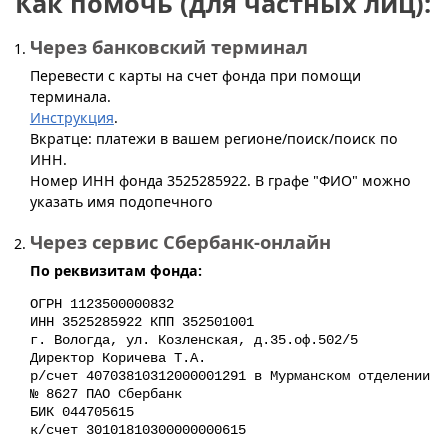
Как помочь (для частных лиц):
Через банковский терминал
Перевести с карты на счет фонда при помощи
терминала.
Инструкция
.
Вкратце: платежи в вашем регионе/поиск/поиск по
ИНН.
Номер ИНН фонда 3525285922. В графе "ФИО" можно
указать имя подопечного
Через сервис Сбербанк-онлайн
По реквизитам фонда:
ОГРН 1123500000832
ИНН 3525285922 КПП 352501001
г. Вологда, ул. Козленская, д.35.оф.502/5
Директор Коричева Т.А.
р/счет 40703810312000001291 в Мурманском отделении
№ 8627 ПАО Сбербанк
БИК 044705615
к/счет 30101810300000000615