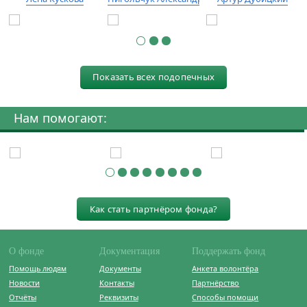
Показать всех подопечных
Нам помогают:
Как стать партнёром фонда?
О фонде
Документация
Поддержать фонд
Помощь людям
Документы
Анкета волонтёра
Новости
Контакты
Партнёрство
Отчёты
Реквизиты
Способы помощи