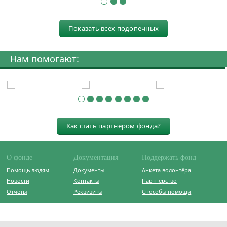
Показать всех подопечных
Нам помогают:
Как стать партнёром фонда?
О фонде
Документация
Поддержать фонд
Помощь людям
Документы
Анкета волонтёра
Новости
Контакты
Партнёрство
Отчёты
Реквизиты
Способы помощи