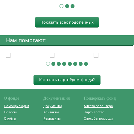
Показать всех подопечных
Нам помогают:
Как стать партнёром фонда?
О фонде
Документация
Поддержать фонд
Помощь людям
Документы
Анкета волонтёра
Новости
Контакты
Партнёрство
Отчёты
Реквизиты
Способы помощи