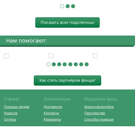
Показать всех подопечных
Нам помогают:
Как стать партнёром фонда?
О фонде
Документация
Поддержать фонд
Помощь людям
Документы
Анкета волонтёра
Новости
Контакты
Партнёрство
Отчёты
Реквизиты
Способы помощи