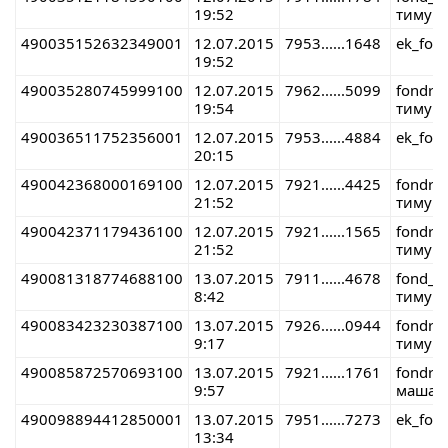
19:52
тимур 
490035152632349001
12.07.2015
7953......1648
ek_fon
19:52
490035280745999100
12.07.2015
7962......5099
fondre
19:54
тимур 
490036511752356001
12.07.2015
7953......4884
ek_fon
20:15
490042368000169100
12.07.2015
7921......4425
fondre
21:52
тимур 
490042371179436100
12.07.2015
7921......1565
fondre
21:52
тимур 
490081318774688100
13.07.2015
7911......4678
fond_r
8:42
тимур 
490083423230387100
13.07.2015
7926......0944
fondre
9:17
тимур 
490085872570693100
13.07.2015
7921......1761
fondre
9:57
маша 
490098894412850001
13.07.2015
7951......7273
ek_fon
13:34