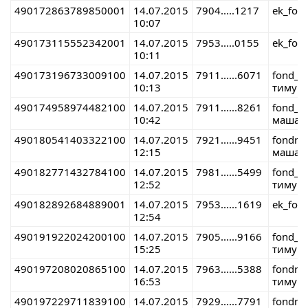
490172863789850001
14.07.2015
7904.....1217
ek_fon
10:07
490173115552342001
14.07.2015
7953.....0155
ek_fon
10:11
490173196733009100
14.07.2015
7911......6071
fond_r
10:13
тимур 
490174958974482100
14.07.2015
7911......8261
fond_r
10:42
маша 
490180541403322100
14.07.2015
7921......9451
fondre
12:15
маша 
490182771432784100
14.07.2015
7981......5499
fond_r
12:52
тимур 
490182892684889001
14.07.2015
7953......1619
ek_fon
12:54
490191922024200100
14.07.2015
7905......9166
fond_r
15:25
тимур 
490197208020865100
14.07.2015
7963......5388
fondre
16:53
тимур 
490197229711839100
14.07.2015
7929......7791
fondre