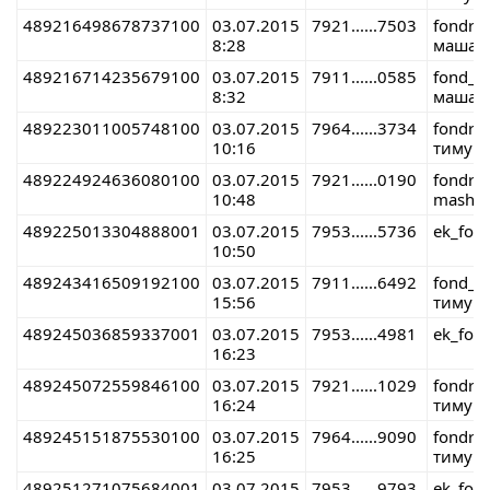
489216498678737100
03.07.2015
7921......7503
fondre
8:28
маша 
489216714235679100
03.07.2015
7911......0585
fond_r
8:32
маша 
489223011005748100
03.07.2015
7964......3734
fondre
10:16
тимур 
489224924636080100
03.07.2015
7921......0190
fondre
10:48
masha 
489225013304888001
03.07.2015
7953......5736
ek_fon
10:50
489243416509192100
03.07.2015
7911......6492
fond_r
15:56
тимур 
489245036859337001
03.07.2015
7953......4981
ek_fon
16:23
489245072559846100
03.07.2015
7921......1029
fondre
16:24
тимур 
489245151875530100
03.07.2015
7964......9090
fondre
16:25
тимур 
489251271075684001
03.07.2015
7953......9793
ek_fon