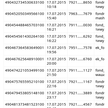
490432734530633100
17.07.2015
7921......8650
fondre
10:18
тимур 
490452050349566100
17.07.2015
7963......7679
fondre
15:40
masha 
490454488465703100
17.07.2015
7911......0030
fond_r
16:21
тимур 
490454561430264100
17.07.2015
7911......6292
fond_r
16:22
тимур 
490467364583649001
17.07.2015
7951......7578
ek_fon
19:56
490467625648910001
17.07.2015
7951......6760
ek_fon
20:00
490474221053499100
17.07.2015
7911......1127
fond_r
21:50
маша 
490475765595210100
17.07.2015
7921......1167
fondre
22:16
тимур 
490479453805148100
17.07.2015
7921......3889
fondre
23:17
тимур 
490481373481523100
17.07.2015
7921......4567
fondre