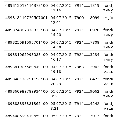
489313017114878100
04.07.2015
7911......1219
fond_r
11:16
тимур 
489318110720507001
04.07.2015
7900......8099
ek_fon
12:41
489324007076335100
04.07.2015
7921......0970
fondre
14:20
тимур 
489325091095701100
04.07.2015
7921......7808
fondre
14:38
тимур 
489331065998088100
04.07.2015
7921......3234
fondre
16:17
тимур2
489341905580640100
04.07.2015
7963......2962
fondre
19:18
маша 
489346176751196100
04.07.2015
7921......6423
fondre
20:29
маша 
489360989789934100
05.07.2015
7921......9062
fondre
0:36
тимур 
489388898881365100
05.07.2015
7911......4242
fond_r
8:21
маша 
489408699410659100
05.07.2015
7921......3013
fondre