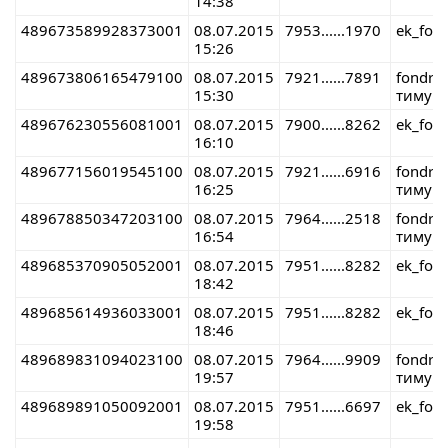
14:38
489673589928373001
08.07.2015
7953......1970
ek_fon
15:26
489673806165479100
08.07.2015
7921......7891
fondre
15:30
тимур 
489676230556081001
08.07.2015
7900......8262
ek_fon
16:10
489677156019545100
08.07.2015
7921......6916
fondre
16:25
тимур 
489678850347203100
08.07.2015
7964......2518
fondre
16:54
тимур 
489685370905052001
08.07.2015
7951......8282
ek_fon
18:42
489685614936033001
08.07.2015
7951......8282
ek_fon
18:46
489689831094023100
08.07.2015
7964......9909
fondre
19:57
тимур 
489689891050092001
08.07.2015
7951......6697
ek_fon
19:58