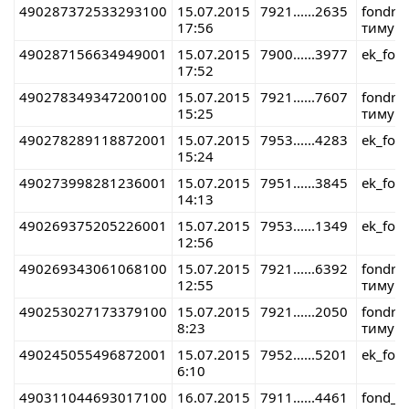
490287372533293100
15.07.2015
7921......2635
fondre
17:56
тимур 
490287156634949001
15.07.2015
7900......3977
ek_fon
17:52
490278349347200100
15.07.2015
7921......7607
fondre
15:25
тимур 
490278289118872001
15.07.2015
7953......4283
ek_fon
15:24
490273998281236001
15.07.2015
7951......3845
ek_fon
14:13
490269375205226001
15.07.2015
7953......1349
ek_fon
12:56
490269343061068100
15.07.2015
7921......6392
fondre
12:55
тимур 
490253027173379100
15.07.2015
7921......2050
fondre
8:23
тимур 
490245055496872001
15.07.2015
7952......5201
ek_fon
6:10
490311044693017100
16.07.2015
7911......4461
fond_r