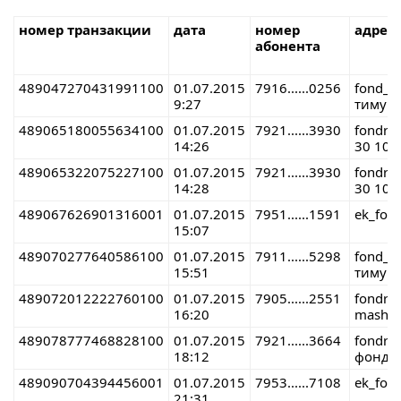
номер транзакции
дата
номер
адрес
абонента
489047270431991100
01.07.2015
7916......0256
fond_r
9:27
тимур 
489065180055634100
01.07.2015
7921......3930
fondre
14:26
30 10
489065322075227100
01.07.2015
7921......3930
fondre
14:28
30 10
489067626901316001
01.07.2015
7951......1591
ek_fon
15:07
489070277640586100
01.07.2015
7911......5298
fond_r
15:51
тимур 
489072012222760100
01.07.2015
7905......2551
fondre
16:20
masha 
489078777468828100
01.07.2015
7921......3664
fondre
18:12
фонд 
489090704394456001
01.07.2015
7953......7108
ek_fon
21:31