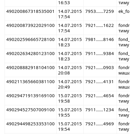
16:53
тимур 
490200867318535001
14.07.2015
7953......7259
ek_fon
17:54
490200873922029100
14.07.2015
7921......1622
fondre
17:54
тимур 
490202596665728100
14.07.2015
7981......8146
fond_r
18:23
тимур 
490202634280123100
14.07.2015
7911......9384
fond_r
18:23
тимур 
490208882918104100
14.07.2015
7921......0903
fondre
20:08
маша 
490211365660381100
14.07.2015
7921......4131
fondre
20:49
маша 
490294719139169100
15.07.2015
7921......4654
fondre
19:58
тимур 
490294527507009100
15.07.2015
7911......1234
fond_r
19:55
тимур 
490294498253353100
15.07.2015
7921......4969
fondre
19:54
тимур 