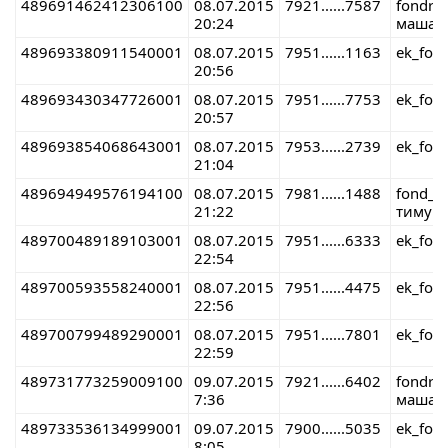
489691462412306100
08.07.2015
7921......7587
fondre
20:24
маша 
489693380911540001
08.07.2015
7951......1163
ek_fon
20:56
489693430347726001
08.07.2015
7951......7753
ek_fon
20:57
489693854068643001
08.07.2015
7953......2739
ek_fon
21:04
489694949576194100
08.07.2015
7981......1488
fond_r
21:22
тимур 
489700489189103001
08.07.2015
7951......6333
ek_fon
22:54
489700593558240001
08.07.2015
7951......4475
ek_fon
22:56
489700799489290001
08.07.2015
7951......7801
ek_fon
22:59
489731773259009100
09.07.2015
7921......6402
fondre
7:36
маша 
489733536134999001
09.07.2015
7900......5035
ek_fon
8:05