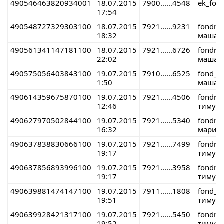
490546463820934001
18.07.2015
7900......4548
ek_fon
17:54
490548727329303100
18.07.2015
7921......9231
fondre
18:32
маша 5
490561341147181100
18.07.2015
7921......6726
fondre
22:02
маша 
490575056403843100
19.07.2015
7910......6525
fond_r
1:50
маша1
490614359675870100
19.07.2015
7921......4506
fondre
12:46
тимур 
490627970502844100
19.07.2015
7921......5340
fondre
16:32
мария 
490637838830666100
19.07.2015
7921......7499
fondre
19:17
тимур 
490637856893996100
19.07.2015
7921......3958
fondre
19:17
тимур 
490639881474147100
19.07.2015
7911......1808
fond_r
19:51
тимур 
490639928421317100
19.07.2015
7921......5450
fondre
19:52
тимур 