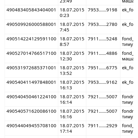
23:49
маша 
490483405843404001
18.07.2015
7953......9198
ek_fon
0:23
490509926000588001
18.07.2015
7953......2780
ek_fon
7:45
490514224129591100
18.07.2015
7911......5248
fond_r
8:57
тимур 
490527014766517100
18.07.2015
7911......4886
fond_r
12:30
маша 
490531972685371001
18.07.2015
7951......6775
ek_fon
13:52
490540411497848001
18.07.2015
7953......9162
ek_fon
16:13
490540450461224100
18.07.2015
7921......5007
fondre
16:14
тимур 
490540571620086100
18.07.2015
7921......5007
fondre
16:16
тимур 
490544049455708100
18.07.2015
7911......2929
fond_r
17:14
тимур 