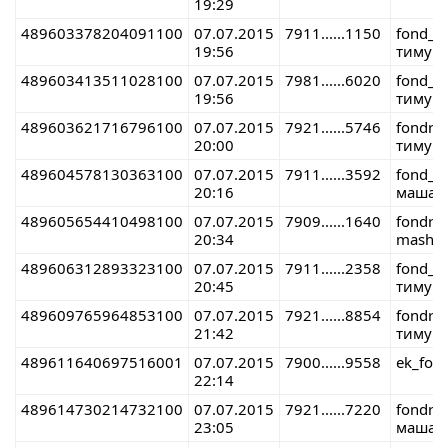
19:29
489603378204091100
07.07.2015
7911......1150
fond_r
19:56
тимур 
489603413511028100
07.07.2015
7981......6020
fond_r
19:56
тимур 
489603621716796100
07.07.2015
7921......5746
fondre
20:00
тимур 
489604578130363100
07.07.2015
7911......3592
fond_r
20:16
маша 
489605654410498100
07.07.2015
7909......1640
fondre
20:34
masha 
489606312893323100
07.07.2015
7911......2358
fond_r
20:45
тимур 
489609765964853100
07.07.2015
7921......8854
fondre
21:42
тимур 
489611640697516001
07.07.2015
7900......9558
ek_fon
22:14
489614730214732100
07.07.2015
7921......7220
fondre
23:05
маша 