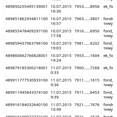
489850255495139001
10.07.2015
7953......8958
ek_fon
16:30
489851862934811100
10.07.2015
7963......3807
fondre
16:57
тимур 
489855478409297100
10.07.2015
7916......6950
fond_r
17:58
тимур 
489859437963796100
10.07.2015
7981......6202
fond_r
19:03
тимур 
489860662766828001
10.07.2015
7953......1604
ek_fon
19:24
489879185300218001
11.07.2015
7900......7268
ek_fon
0:33
489911777530933100
11.07.2015
7911......1615
fond_r
9:36
тимур 
489911945843374100
11.07.2015
7911......6453
fond_r
9:39
тимур 
489916184032640100
11.07.2015
7921......7676
fondre
10:49
тимур 
489916199072772100
11.07.2015
7921......1528
fondre