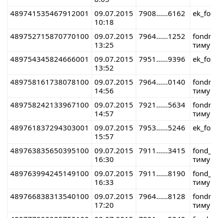
489741535467912001
09.07.2015
7908......6162
ek_fon
10:18
489752715870770100
09.07.2015
7964......1252
fondre
13:25
тимур 
489754345824666001
09.07.2015
7951......9396
ek_fon
13:52
489758161738078100
09.07.2015
7964......0140
fondre
14:56
тимур 
489758242133967100
09.07.2015
7921......5634
fondre
14:57
тимур 
489761837294303001
09.07.2015
7953......5246
ek_fon
15:57
489763835650395100
09.07.2015
7911......3415
fond_r
16:30
тимур 
489763994245149100
09.07.2015
7911......8190
fond_r
16:33
тимур 
489766838313540100
09.07.2015
7964......8128
fondre
17:20
тимур 