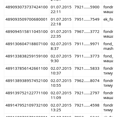
489093073737424100
01.07.2015
7921......5900
fondre
22:11
маша 
489093509700680001
01.07.2015
7951......7549
ek_fon
22:18
489094515811045100
01.07.2015
7967......3772
fondre
22:35
маша 
489130604718807100
02.07.2015
7911......9971
fond_r
8:37
masha 
489133838259159100
02.07.2015
7911......3773
fond_r
9:30
маша 
489137856142661100
02.07.2015
7921......5833
fondre
10:37
тимур 
489138938957452100
02.07.2015
7962......8074
fondre
10:55
тимур 
489139752122771100
02.07.2015
7921......2797
fondre
11:09
маша 
489147952109732100
02.07.2015
7921......4598
fondre
13:25
тимур 