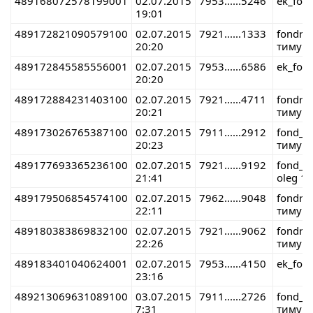
489168072578199001
02.07.2015
7953......5246
ek_fon
19:01
489172821090579100
02.07.2015
7921......1333
fondre
20:20
тимур 
489172845585556001
02.07.2015
7953......6586
ek_fon
20:20
489172884231403100
02.07.2015
7921......4711
fondre
20:21
тимур 
489173026765387100
02.07.2015
7911......2912
fond_r
20:23
тимур 
489177693365236100
02.07.2015
7921......9192
fond_r
21:41
oleg 1
489179506854574100
02.07.2015
7962......9048
fondre
22:11
тимур 
489180383869832100
02.07.2015
7921......9062
fondre
22:26
тимур 
489183401040624001
02.07.2015
7953......4150
ek_fon
23:16
489213069631089100
03.07.2015
7911......2726
fond_r
7:31
тимур 