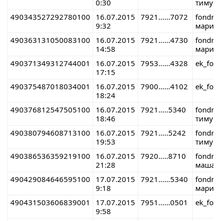
0:30
тимур 
490343527292780100
16.07.2015
7921......7072
fondre
9:32
мария 
490363131050083100
16.07.2015
7921......4730
fondre
14:58
мария 
490371349312744001
16.07.2015
7953......4328
ek_fon
17:15
490375487018034001
16.07.2015
7900......4102
ek_fon
18:24
490376812547505100
16.07.2015
7921.....5340
fondre
18:46
тимур 
490380794608713100
16.07.2015
7921.....5242
fondre
19:53
тимур 
490386536359219100
16.07.2015
7920.....8710
fondre
21:28
маша 
490429084646595100
17.07.2015
7921......5340
fondre
9:18
мария 
490431503606839001
17.07.2015
7951......0501
ek_fon
9:58