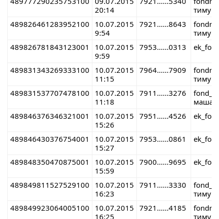
489777290235753100
09.07.2015
7921......5340
fondre
20:14
тимур 
489826461283952100
10.07.2015
7921......8643
fondre
9:54
тимур 
489826781843123001
10.07.2015
7953......0313
ek_fon
9:59
489831343269333100
10.07.2015
7964......7909
fondre
11:15
тимур 
489831537707478100
10.07.2015
7911......3276
fond_r
11:18
маша 
489846376346321001
10.07.2015
7951......4526
ek_fon
15:26
489846430376754001
10.07.2015
7953......0861
ek_fon
15:27
489848350470875001
10.07.2015
7900......9695
ek_fon
15:59
489849811527529100
10.07.2015
7911......3330
fond_r
16:23
тимур 
489849923064005100
10.07.2015
7921......4185
fondre
16:25
тимур 