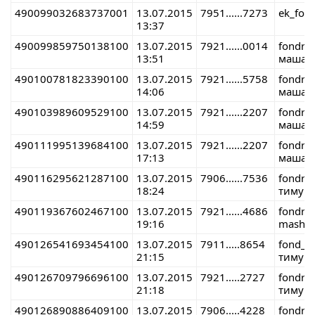
490099032683737001
13.07.2015
7951......7273
ek_fon
13:37
490099859750138100
13.07.2015
7921......0014
fondre
13:51
маша 
490100781823390100
13.07.2015
7921......5758
fondre
14:06
маша 
490103989609529100
13.07.2015
7921......2207
fondre
14:59
маша 
490111995139684100
13.07.2015
7921......2207
fondre
17:13
маша 
490116295621287100
13.07.2015
7906......7536
fondre
18:24
тимур 
490119367602467100
13.07.2015
7921......4686
fondre
19:16
masha 
490126541693454100
13.07.2015
7911.....8654
fond_r
21:15
тимур 
490126709796696100
13.07.2015
7921.....2727
fondre
21:18
тимур 
490126890886409100
13.07.2015
7906.....4228
fondre