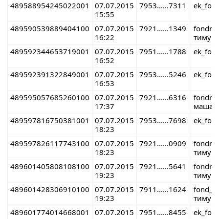
489588954245022001
07.07.2015
7953......7311
ek_fon
15:55
489590539889404100
07.07.2015
7921......1349
fondre
16:22
тимур 
489592344653719001
07.07.2015
7951......1788
ek_fon
16:52
489592391322849001
07.07.2015
7953......5246
ek_fon
16:53
489595057685260100
07.07.2015
7921......6316
fondre
17:37
маша 
489597816750381001
07.07.2015
7953......7698
ek_fon
18:23
489597826117743100
07.07.2015
7921......0909
fondre
18:23
тимур 
489601405808108100
07.07.2015
7921......5641
fondre
19:23
тимур 
489601428306910100
07.07.2015
7911......1624
fond_r
19:23
тимур 
489601774014668001
07.07.2015
7951......8455
ek_fon