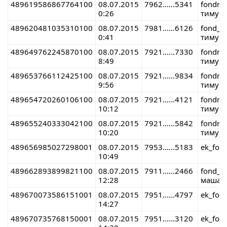
489619586867764100
08.07.2015
7962......5341
fondre
0:26
тимур 
489620481035310100
08.07.2015
7981......6126
fond_r
0:41
тимур 
489649762245870100
08.07.2015
7921......7330
fondre
8:49
тимур 
489653766112425100
08.07.2015
7921......9834
fondre
9:56
тимур 
489654720260106100
08.07.2015
7921......4121
fondre
10:12
тимур 
489655240333042100
08.07.2015
7921......5842
fondre
10:20
тимур 
489656985027298001
08.07.2015
7953......5183
ek_fon
10:49
489662893899821100
08.07.2015
7911......2466
fond_r
12:28
маша 
489670073586151001
08.07.2015
7951......4797
ek_fon
14:27
489670735768150001
08.07.2015
7951......3120
ek_fon