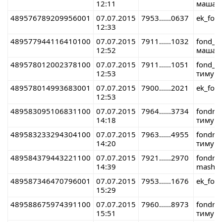
12:11
маша 
489576789209956001
07.07.2015
7953......0637
ek_fon
12:33
489577944116410100
07.07.2015
7911......1032
fond_r
12:52
маша 
489578012002378100
07.07.2015
7911......1051
fond_r
12:53
тимур 
489578014993683001
07.07.2015
7900......2021
ek_fon
12:53
489583095106831100
07.07.2015
7964......3734
fondre
14:18
тимур 
489583233294304100
07.07.2015
7963......4955
fondre
14:20
тимур 
489584379443221100
07.07.2015
7921......2970
fondre
14:39
masha 
489587346470796001
07.07.2015
7953......1676
ek_fon
15:29
489588675974391100
07.07.2015
7960......8973
fondre
15:51
тимур 