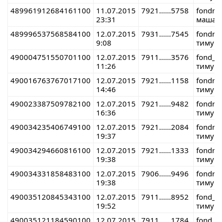
489961912684161100
11.07.2015
7921......5758
fondre
23:31
маша 
489996537568584100
12.07.2015
7931......7545
fondre
9:08
тимур 
490004751550701100
12.07.2015
7911......3576
fond_r
11:26
тимур 
490016763767017100
12.07.2015
7921......1158
fondre
14:46
тимур 
490023387509782100
12.07.2015
7921......9482
fondre
16:36
тимур 
490034235406749100
12.07.2015
7921......2084
fondre
19:37
тимур 
490034294660816100
12.07.2015
7921......1333
fondre
19:38
тимур 
490034331858483100
12.07.2015
7906......9496
fondre
19:38
тимур 
490035120845343100
12.07.2015
7911......8952
fond_r
19:52
тимур 
490035121184590100
12.07.2015
7911......1784
fond_r