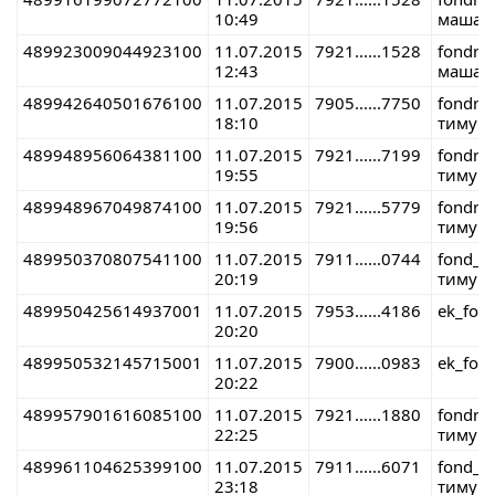
10:49
маша 
489923009044923100
11.07.2015
7921......1528
fondre
12:43
маша 
489942640501676100
11.07.2015
7905......7750
fondre
18:10
тимур 
489948956064381100
11.07.2015
7921......7199
fondre
19:55
тимур 
489948967049874100
11.07.2015
7921......5779
fondre
19:56
тимур 
489950370807541100
11.07.2015
7911......0744
fond_r
20:19
тимур 
489950425614937001
11.07.2015
7953......4186
ek_fon
20:20
489950532145715001
11.07.2015
7900......0983
ek_fon
20:22
489957901616085100
11.07.2015
7921......1880
fondre
22:25
тимур 
489961104625399100
11.07.2015
7911......6071
fond_r
23:18
тимур 