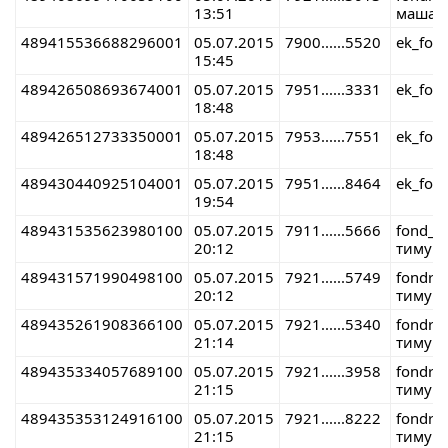
13:51
маша 
489415536688296001
05.07.2015
7900......5520
ek_fon
15:45
489426508693674001
05.07.2015
7951......3331
ek_fon
18:48
489426512733350001
05.07.2015
7953......7551
ek_fon
18:48
489430440925104001
05.07.2015
7951......8464
ek_fon
19:54
489431535623980100
05.07.2015
7911......5666
fond_r
20:12
тимур 
489431571990498100
05.07.2015
7921......5749
fondre
20:12
тимур 
489435261908366100
05.07.2015
7921......5340
fondre
21:14
тимур 
489435334057689100
05.07.2015
7921......3958
fondre
21:15
тимур 
489435353124916100
05.07.2015
7921......8222
fondre
21:15
тимур 