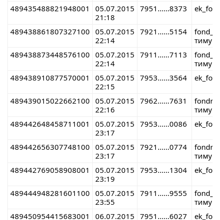
489435488821948001
05.07.2015
7951......8373
ek_fon
21:18
489438861807327100
05.07.2015
7921......5154
fond_r
22:14
тимур 
489438873448576100
05.07.2015
7911......7113
fond_r
22:14
тимур 
489438910877570001
05.07.2015
7953......3564
ek_fon
22:15
489439015022662100
05.07.2015
7962......7631
fondre
22:16
тимур 
489442648458711001
05.07.2015
7953......0086
ek_fon
23:17
489442656307748100
05.07.2015
7921......0774
fondre
23:17
тимур 
489442769058908001
05.07.2015
7953......1304
ek_fon
23:19
489444948281601100
05.07.2015
7911......9555
fond_r
23:55
тимур 
489450954415683001
06.07.2015
7951......6027
ek_fon