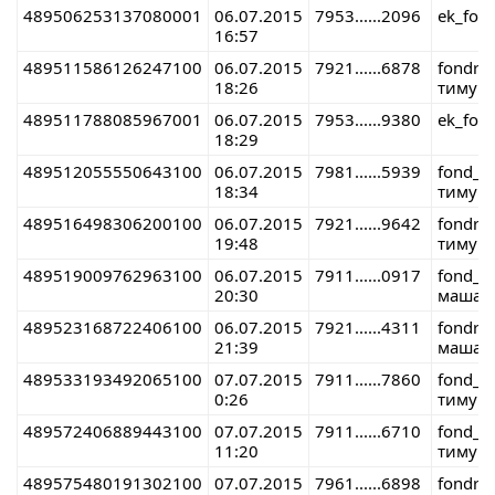
489506253137080001
06.07.2015
7953......2096
ek_fon
16:57
489511586126247100
06.07.2015
7921......6878
fondre
18:26
тимур 
489511788085967001
06.07.2015
7953......9380
ek_fon
18:29
489512055550643100
06.07.2015
7981......5939
fond_r
18:34
тимур 
489516498306200100
06.07.2015
7921......9642
fondre
19:48
тимур 
489519009762963100
06.07.2015
7911......0917
fond_r
20:30
маша 
489523168722406100
06.07.2015
7921......4311
fondre
21:39
маша 
489533193492065100
07.07.2015
7911......7860
fond_r
0:26
тимур 
489572406889443100
07.07.2015
7911......6710
fond_r
11:20
тимур 
489575480191302100
07.07.2015
7961......6898
fondre