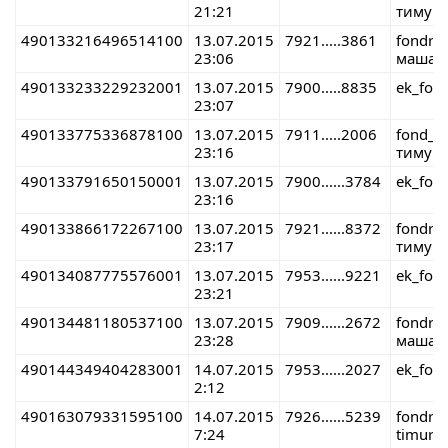
21:21
тимур 
490133216496514100
13.07.2015
7921.....3861
fondre
23:06
маша 
490133233229232001
13.07.2015
7900.....8835
ek_fon
23:07
490133775336878100
13.07.2015
7911.....2006
fond_r
23:16
тимур 
490133791650150001
13.07.2015
7900......3784
ek_fon
23:16
490133866172267100
13.07.2015
7921......8372
fondre
23:17
тимур 
490134087775576001
13.07.2015
7953......9221
ek_fon
23:21
490134481180537100
13.07.2015
7909......2672
fondre
23:28
маша 
490144349404283001
14.07.2015
7953......2027
ek_fon
2:12
490163079331595100
14.07.2015
7926......5239
fondre
7:24
timur 