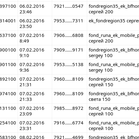
397100
06.02.2016
7921......0547
fondregion35_ek_bfho
23:46
сергей 200
314001
06.02.2016
7953......7311
ek_fondregion35 серг
23:50
637100
07.02.2016
7906......6808
fond_runa_ek_mobile_
8:49
сергей 200
900100
07.02.2016
7909......9171
fondregion35_ek_bfho
9:10
sergey 100
901100
07.02.2016
7953......5138
fond_runa_ek_mobile_
9:36
sergey 100
892100
07.02.2016
7960......8109
fondregion35_ek_bfho
21:31
сергей 150
974100
07.02.2016
7960......8109
fondregion35_ek_bfho
21:33
света 150
131100
07.02.2016
7985......8972
fond_runa_ek_mobile_
23:09
сергей 100
254100
07.02.2016
7916......6774
fond_runa_ek_mobile_
23:31
сергей 100
583100
08.02.2016
7921......4699
fondregion35_ek_bfho