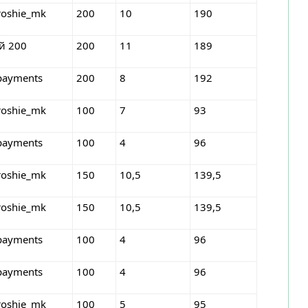
roshie_mk
200
10
190
ей 200
200
11
189
payments
200
8
192
roshie_mk
100
7
93
payments
100
4
96
roshie_mk
150
10,5
139,5
roshie_mk
150
10,5
139,5
payments
100
4
96
payments
100
4
96
roshie_mk
100
5
95