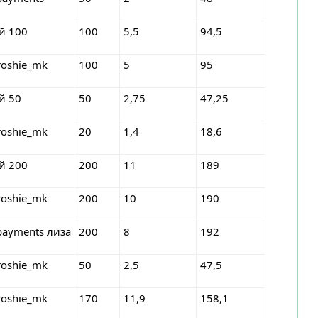
ей 100
100
5,5
94,5
roshie_mk
100
5
95
й 50
50
2,75
47,25
roshie_mk
20
1,4
18,6
ей 200
200
11
189
roshie_mk
200
10
190
payments лиза
200
8
192
roshie_mk
50
2,5
47,5
roshie_mk
170
11,9
158,1