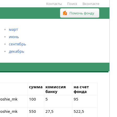
Контакты
Поиск
Вконтакте
Помочь фонду
март
июнь
сентябрь
декабрь
сумма
комиссия
на счет
банку
фонда
roshie_mk
100
5
95
roshie_mk
550
27,5
522,5