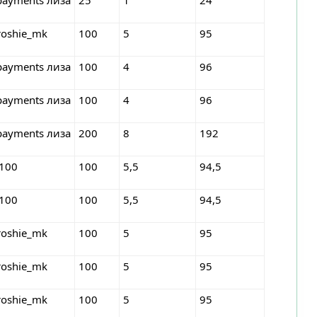
roshie_mk
100
5
95
payments лиза
100
4
96
payments лиза
100
4
96
payments лиза
200
8
192
 100
100
5,5
94,5
 100
100
5,5
94,5
roshie_mk
100
5
95
roshie_mk
100
5
95
roshie_mk
100
5
95