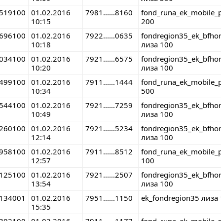
519100
01.02.2016
7981......8160
fond_runa_ek_mobile_
10:15
200
696100
01.02.2016
7922......0635
fondregion35_ek_bfho
10:18
лиза 100
034100
01.02.2016
7921......6575
fondregion35_ek_bfho
10:20
лиза 100
499100
01.02.2016
7911......1444
fond_runa_ek_mobile_
10:34
500
544100
01.02.2016
7921......7259
fondregion35_ek_bfho
10:49
лиза 100
260100
01.02.2016
7921......5234
fondregion35_ek_bfho
12:14
лиза 100
958100
01.02.2016
7911......8512
fond_runa_ek_mobile_
12:57
100
125100
01.02.2016
7921......2507
fondregion35_ek_bfho
13:54
лиза 100
134001
01.02.2016
7951......1150
ek_fondregion35 лиза
15:35
302100
01.02.2016
7911......1177
fond_runa_ek_mobile_