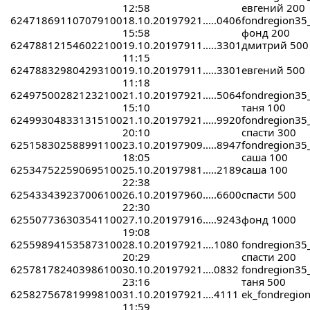
12:58
евгений 200
624718691107079100
18.10.2019
7921.....0406
fondregion35
15:58
фонд 200
624788121546022100
19.10.2019
7911.....3301
дмитрий 500
11:15
624788329804293100
19.10.2019
7911.....3301
евгений 500
11:18
624975002821232100
21.10.2019
7921.....5064
fondregion35
15:10
таня 100
624993048331315100
21.10.2019
7921.....9920
fondregion35
20:10
спасти 300
625158302588991100
23.10.2019
7909.....8947
fondregion35
18:05
саша 100
625347522590695100
25.10.2019
7981.....2189
саша 100
22:38
625433439237006100
26.10.2019
7960.....6600
спасти 500
22:30
625507736303541100
27.10.2019
7916.....9243
фонд 1000
19:08
625598941535873100
28.10.2019
7921....1080
fondregion35
20:29
спасти 200
625781782403986100
30.10.2019
7921....0832
fondregion35
23:16
таня 500
625827567819998100
31.10.2019
7921....4111
ek_fondregio
11:59