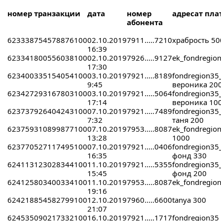
номер транзакции
дата
номер
адресат пла
абонента
623338754578876100
02.10.2019
7911.....7210
храбрость 50
16:39
623341800556038100
02.10.2019
7926.....9127
ek_fondregio
17:30
623400335154054100
03.10.2019
7921.....8189
fondregion35
9:45
вероника 20
623427293167803100
03.10.2019
7921.....5064
fondregion35
17:14
вероника 10
623737926404243100
07.10.2019
7921.....7489
fondregion35
7:32
таня 200
623759310899877100
07.10.2019
7953.....8087
ek_fondregio
13:28
1000
623770527117495100
07.10.2019
7921.....0406
fondregion35
16:35
фонд 330
624113123028344100
11.10.2019
7921.....5355
fondregion35
15:45
фонд 200
624125803400334100
11.10.2019
7953.....8087
ek_fondregio
19:16
624218854582799100
12.10.2019
7960.....6600
tanya 300
21:07
624535090217332100
16.10.2019
7921.....1717
fondregion35