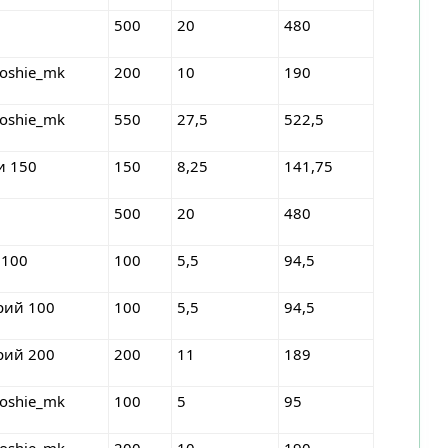
500
20
480
roshie_mk
200
10
190
roshie_mk
550
27,5
522,5
и 150
150
8,25
141,75
500
20
480
 100
100
5,5
94,5
рий 100
100
5,5
94,5
рий 200
200
11
189
roshie_mk
100
5
95
roshie_mk
200
10
190