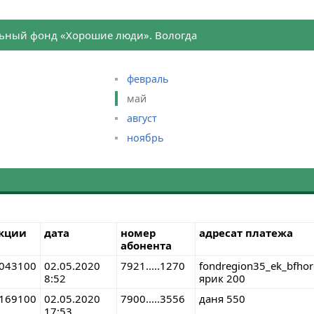
ьный фонд «Хорошие люди». Вологда
февраль
май
август
ноябрь
акции
дата
номер
адресат платежа
абонента
043100
02.05.2020
7921.....1270
fondregion35_ek_bfho
8:52
ярик 200
169100
02.05.2020
7900.....3556
даня 550
17:53