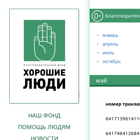
Благотворител
январь
апрель
июль
октябрь
май
номер транз
НАШ ФОНД
641713961411
ПОМОЩЬ ЛЮДЯМ
641746412684
НОВОСТИ