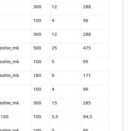
300
12
288
100
4
96
300
12
288
roshie_mk
500
25
475
roshie_mk
100
5
95
roshie_mk
180
9
171
100
4
96
roshie_mk
300
15
285
 100
100
5,5
94,5
roshie_mk
100
5
95