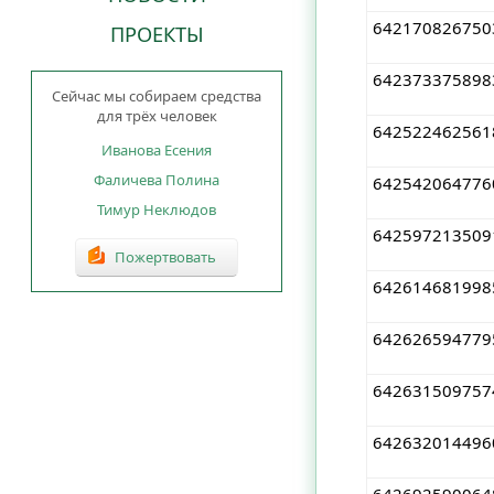
642170826750
ПРОЕКТЫ
642373375898
Сейчас мы собираем средства
для трёх человек
642522462561
Иванова Есения
Фаличева Полина
642542064776
Тимур Неклюдов
642597213509
Пожертвовать
642614681998
642626594779
642631509757
642632014496
642692590064