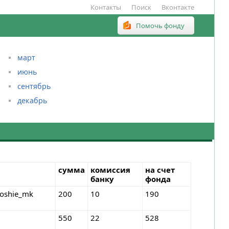
Контакты
Поиск
Вконтакте
Помочь фонду
март
июнь
сентябрь
декабрь
сумма
комиссия
на счет
банку
фонда
roshie_mk
200
10
190
550
22
528