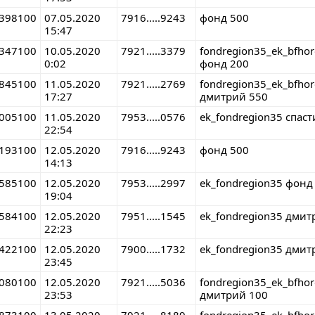
398100
07.05.2020
7916.....9243
фонд 500
15:47
347100
10.05.2020
7921.....3379
fondregion35_ek_bfho
0:02
фонд 200
845100
11.05.2020
7921.....2769
fondregion35_ek_bfho
17:27
дмитрий 550
005100
11.05.2020
7953.....0576
ek_fondregion35 спаст
22:54
193100
12.05.2020
7916.....9243
фонд 500
14:13
585100
12.05.2020
7953.....2997
ek_fondregion35 фонд
19:04
584100
12.05.2020
7951.....1545
ek_fondregion35 дмит
22:23
422100
12.05.2020
7900.....1732
ek_fondregion35 дмит
23:45
080100
12.05.2020
7921.....5036
fondregion35_ek_bfho
23:53
дмитрий 100
873100
13.05.2020
7921.....8189
fondregion35_ek_bfho