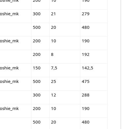
roshie_mk
300
21
279
500
20
480
roshie_mk
200
10
190
200
8
192
roshie_mk
150
7,5
142,5
roshie_mk
500
25
475
300
12
288
roshie_mk
200
10
190
500
20
480