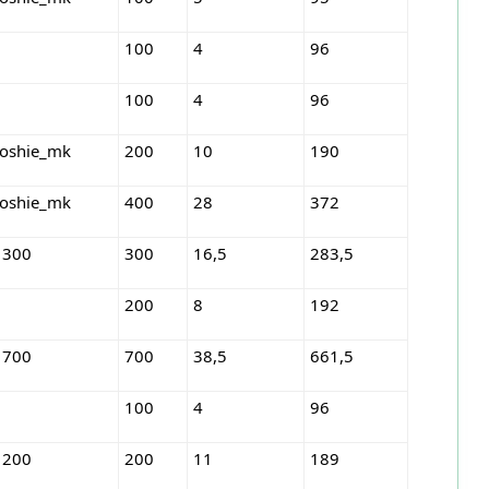
100
4
96
100
4
96
roshie_mk
200
10
190
roshie_mk
400
28
372
 300
300
16,5
283,5
200
8
192
 700
700
38,5
661,5
100
4
96
 200
200
11
189