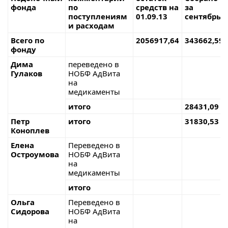
фонда
по
средств на
за
поступлениям
01.09.13
сентябрь
и расходам
Всего по
2056917,64
343662,59
фонду
Дима
переведено в
Гулаков
НОБФ АдВита
на
медикаменты
итого
28431,09
Петр
итого
31830,53
Коноплев
Елена
Переведено в
Остроумова
НОБФ АдВита
на
медикаменты
итого
Ольга
Переведено в
Сидорова
НОБФ АдВита
на