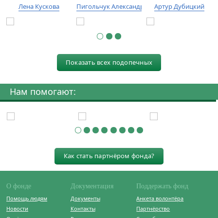
Лена Кускова
Пигольчук Александр
Артур Дубицкий
Показать всех подопечных
Нам помогают:
Как стать партнёром фонда?
О фонде
Документация
Поддержать фонд
Помощь людям
Документы
Анкета волонтёра
Новости
Контакты
Партнёрство