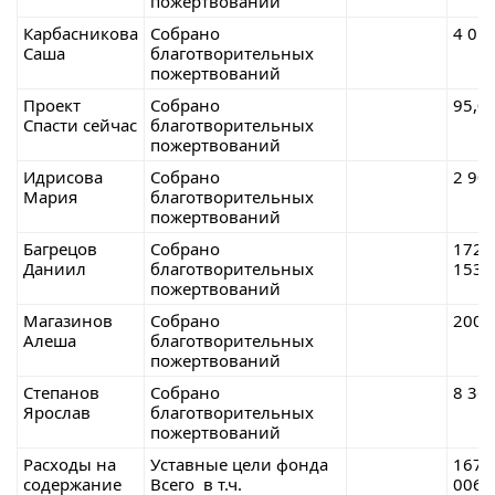
пожертвований
Карбасникова
Собрано
4 01
Саша
благотворительных
пожертвований
Проект
Собрано
95,0
Спасти сейчас
благотворительных
пожертвований
Идрисова
Собрано
2 90
Мария
благотворительных
пожертвований
Багрецов
Собрано
172
Даниил
благотворительных
153,
пожертвований
Магазинов
Собрано
200,
Алеша
благотворительных
пожертвований
Степанов
Собрано
8 36
Ярослав
благотворительных
пожертвований
Расходы на
Уставные цели фонда
167
содержание
Всего в т.ч.
006,