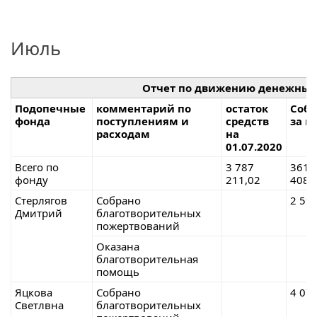
Июль
Отчет по движению денежных
Подопечные
комментарий по
остаток
Собр
фонда
поступлениям и
средств
за и
расходам
на
01.07.2020
Всего по
3 787
361
фонду
211,02
408,
Стерлягов
Собрано
2 59
Дмитрий
благотворительных
пожертвований
Оказана
благотворительная
помощь
Яцкова
Собрано
4 07
Светлвна
благотворительных