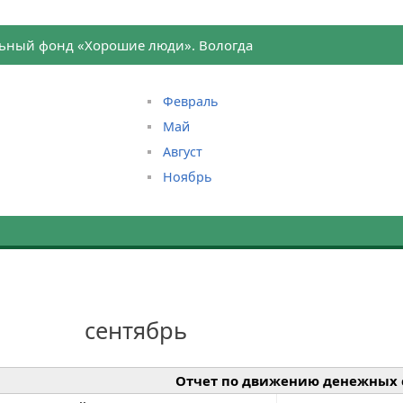
ьный фонд «Хорошие люди». Вологда
Февраль
Май
Август
Ноябрь
нтябрь
Отчет по движению денежных 