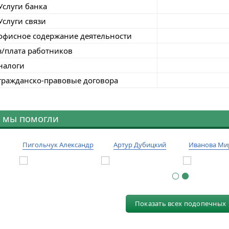
Услуги банка
Услуги связи
офисное содержание деятельности
з/плата работников
налоги
гражданско-правовые договора
 мы помогли
Пигольчук Александр
Артур Дубицкий
Иванова Ми
Показать всех подопечных