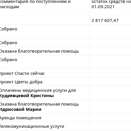
комментарий по поступлениям и
остаток средств н
расходам
01.09.2021
2 817 607,47
Собрано
Собрано
Оказана благотворительная помощь
Собрано
проект Спасти сейчас
проект Цветы добра
Оплачены медицинские услуги для
Кудрявцевой Кристины
Оказана благотворительная помощь
Идрисовой Марии
Аренда помещения
Телекомуникационные услуги