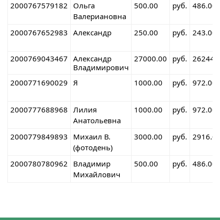
2000767579182
Ольга
500.00
руб.
486.00
Валериановна
2000767652983
Александр
250.00
руб.
243.00
2000769043467
Александр
27000.00
руб.
26244.
Владимирович
2000771690029
Я
1000.00
руб.
972.00
2000777688968
Лилия
1000.00
руб.
972.00
Анатольевна
2000779849893
Михаил В.
3000.00
руб.
2916.0
(фотодень)
2000780780962
Владимир
500.00
руб.
486.00
Михайлович