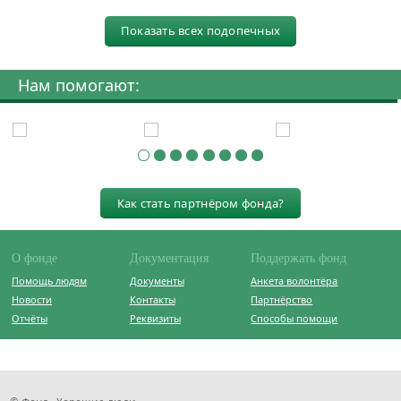
Показать всех подопечных
Нам помогают:
Как стать партнёром фонда?
О фонде
Документация
Поддержать фонд
Помощь людям
Документы
Анкета волонтёра
Новости
Контакты
Партнёрство
Отчёты
Реквизиты
Способы помощи