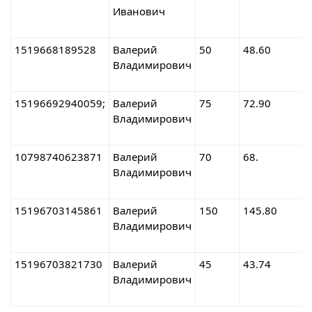
Иванович
8
1519668189528
Валерий
50
48.60
1
Владимирович
1
15196692940059;
Валерий
75
72.90
1
Владимирович
9
10798740623871
Валерий
70
68.
2
Владимирович
2
15196703145861
Валерий
150
145.80
2
Владимирович
9
15196703821730
Валерий
45
43.74
2
Владимирович
1