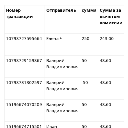
Номер
Отправитель
сумма
Сумма за
транзакции
вычетом
комиссии
10798727595664
Елена Ч
250
243.00
0
8
10798729159867
Валерий
50
48.60
0
Владимирович
1
10798731302597
Валерий
50
48.60
0
Владимирович
2
15196674070209
Валерий
50
48.60
0
Владимирович
2
15196674715501
Иван
50
48.60
1