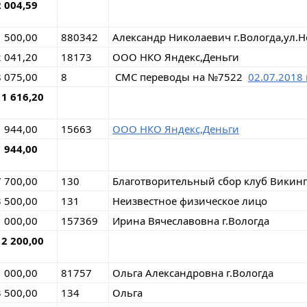
2 004,59
1 500,00
880342
Александр Николаевич г.Вологда,ул.Н
2 041,20
18173
ООО НКО Яндекс,Деньги
8 075,00
8
СМС переводы на №7522
02.07.2018 
11 616,20
1 944,00
15663
ООО НКО Яндекс,Деньги
1 944,00
7 700,00
130
Благотворительный сбор клуб Викин
3 500,00
131
Неизвестное физическое лицо
1 000,00
157369
Ирина Вячеславовна г.Вологда
12 200,00
1 000,00
81757
Ольга Александровна г.Вологда
3 500,00
134
Ольга