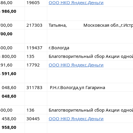
486,00
19605
ООО НКО Яндекс.Деньги
4 986,00
700,00
217303
Татьяна, Московская обл.,г.Ист
700,00
500,00
119437
г.Вологда
3 800,00
135
Благотворительный сбор Акции одно
291,60
17792
ООО НКО Яндекс.Деньги
4 591,60
1 048,60
311783
Р.Н.г.Вологда,ул Гагарина
1 048,60
500,00
136
Благотворительный сбор Акции одно
1 458,00
30445
ООО НКО Яндекс.Деньги
1 958,00