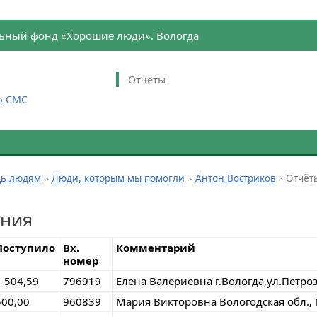
ьный фонд «Хорошие люди». Вологда
Отчёты
о СМС
ь людям
Люди, которым мы помогли
Антон Востриков
Отчёт
ения
Поступило
Вх.
Комментарий
номер
1 504,59
796919
Елена Валериевна г.Вологда,ул.Петроз
500,00
960839
Мария Викторовна Вологодская обл.,