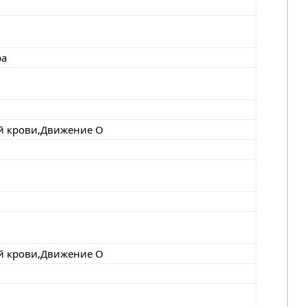
ра
й крови,Движение О
й крови,Движение О