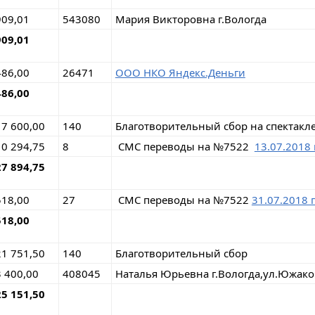
909,01
543080
Мария Викторовна г.Вологда
909,01
486,00
26471
ООО НКО Яндекс.Деньги
486,00
17 600,00
140
Благотворительный сбор на спектакл
10 294,75
8
СМС переводы на №7522
13.07.2018 
27 894,75
518,00
27
СМС переводы на №7522
31.07.2018 
518,00
21 751,50
140
Благотворительный сбор
3 400,00
408045
Наталья Юрьевна г.Вологда,ул.Южако
25 151,50