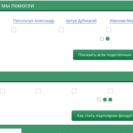
 мы помогли
Пигольчук Александр
Артур Дубицкий
Иванова Ми
Показать всех подопечных
Как стать партнёром фонда?