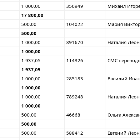
1 000,00
356949
Михаил Игор
17 800,00
500,00
104022
Мария Викто
500,00
1 000,00
891670
Наталия Лео
1 000,00
1 937,05
114326
СМС переводы 
1 937,05
1 000,00
285183
Василий Ива
1 000,00
1 000,00
789248
Наталия Лео
1 000,00
500,00
46668
Ольга Алекса
500,00
500,00
588412
Евгений Лео