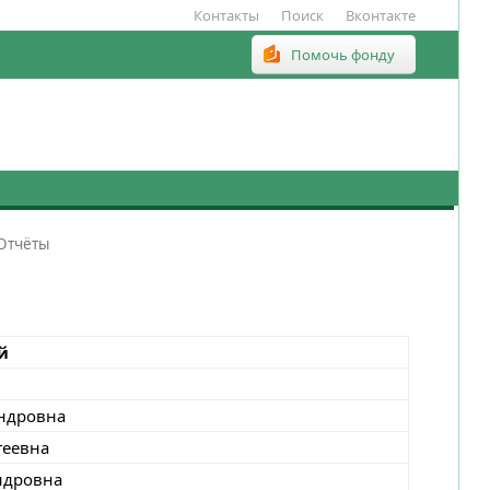
Контакты
Поиск
Вконтакте
Помочь фонду
Отчёты
й
ндровна
геевна
ндровна