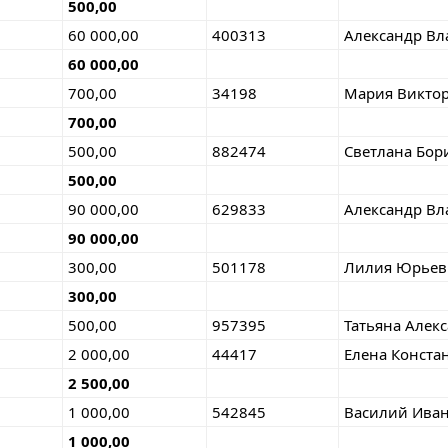
500,00
60 000,00
400313
Александр В
60 000,00
700,00
34198
Мария Викто
700,00
500,00
882474
Светлана Бор
500,00
90 000,00
629833
Александр В
90 000,00
300,00
501178
Лилия Юрьев
300,00
500,00
957395
Татьяна Алек
2 000,00
44417
Елена Конста
2 500,00
1 000,00
542845
Василий Ива
1 000,00