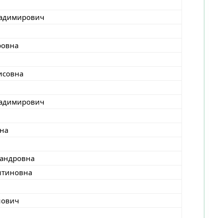
ладимирович
ровна
исовна
ладимирович
на
сандровна
нтиновна
нович