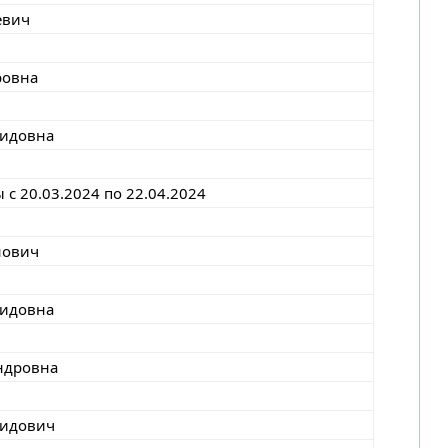
евич
ровна
нидовна
с 20.03.2024 по 22.04.2024
нович
нидовна
ндровна
нидович