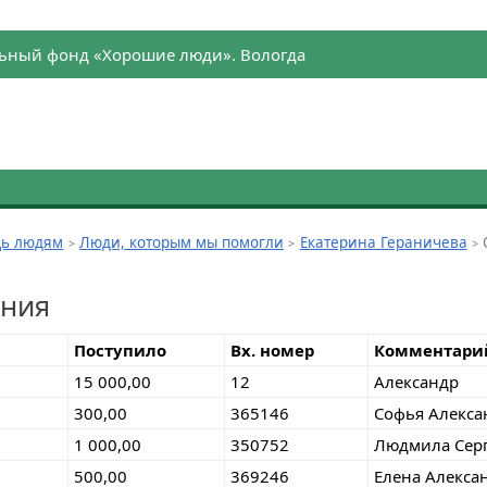
ьный фонд «Хорошие люди». Вологда
ь людям
Люди, которым мы помогли
Екатерина Гераничева
ения
Поступило
Вх. номер
Комментари
15 000,00
12
Александр
300,00
365146
Софья Алекса
1 000,00
350752
Людмила Сер
500,00
369246
Елена Алекса