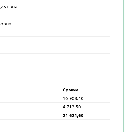
димовна
ровна
Сумма
16 908,10
4 713,50
21 621,60