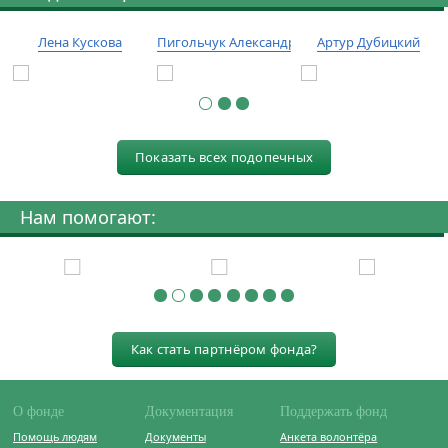
Лена Кускова
Пигольчук Александр
Артур Дубицкий
Показать всех подопечных
Нам помогают:
Как стать партнёром фонда?
О фонде
Документация
Поддержать фонд
Помощь людям
Документы
Анкета волонтёра