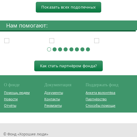
Показать всех подопечных
Нам помогают:
Как стать партнёром фонда?
О фонде
Документация
Поддержать фонд
Помощь людям
Документы
Анкета волонтёра
Новости
Контакты
Партнёрство
Отчёты
Реквизиты
Способы помощи
© Фонд «Хорошие люди»