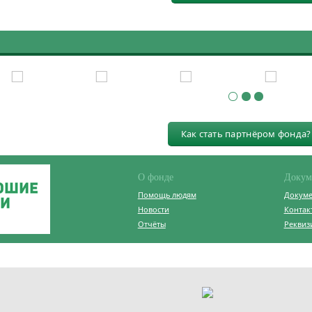
Как стать партнёром фонда?
О фонде
Докум
Помощь людям
Докум
Новости
Контак
Отчёты
Реквиз