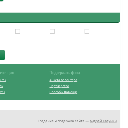
ентация
Поддержать фонд
енты
Анкета волонтёра
ты
Партнёрство
иты
Способы помощи
Создание и подержка сайта —
Андрей Казунин