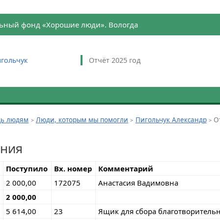
ьный фонд «Хорошие люди». Вологда
гольчук
Отчёт 2025 год
ь людям
Люди, которым мы помогли
Пигольчук Александр
О
ения
Поступило
Вх. номер
Комментарий
2 000,00
172075
Анастасия Вадимовна
2 000,00
5 614,00
23
Ящик для сбора благотворительн