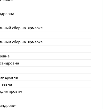
ндровна
льный сбор на ярмарке
льный сбор на ярмарке
еевна
сандровна
сандровна
лаевна
ладимирович
сандрович