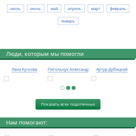
июль
июнь
май
апрель
март
февраль
январь
Люди, которым мы помогли
Лена Кускова
Пигольчук Александр
Артур Дубицкий
Показать всех подопечных
Нам помогают: