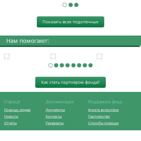
Показать всех подопечных
Нам помогают:
Как стать партнёром фонда?
О фонде
Документация
Поддержать фонд
Помощь людям
Документы
Анкета волонтёра
Новости
Контакты
Партнёрство
Отчёты
Реквизиты
Способы помощи