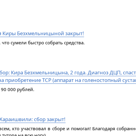
я Киры Безхмельницыной закрыт!
 что сумели быстро собрать средства.
ор: Кира Безхмельницына, 2 года. Диагноз ДЦП, спаст
а приобретение ТСР (аппарат на голеностопный сустав
 90 000 рублей.
Хараишвили: сбор закрыт!
всем, кто участвовал в сборе и помогал! Благодаря собран
 тутора на всю ногу).