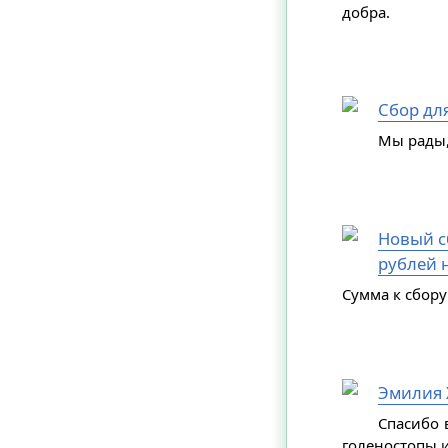
добра.
Сбор дл
Мы рады,
Новый сб
рублей н
Сумма к сбору
Эмилия 
Спасибо 
голеностопы и