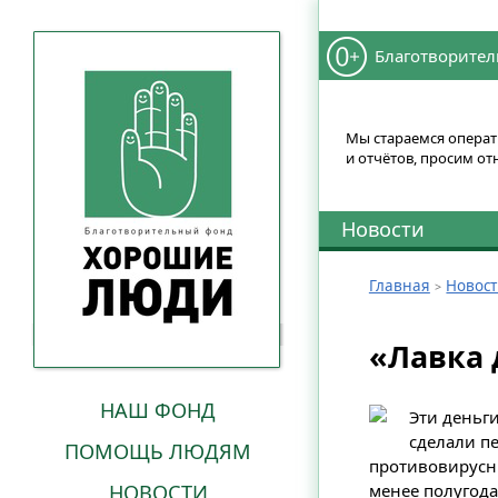
Благотворител
Мы стараемся операти
и отчётов, просим от
Новости
Главная
Новос
«Лавка 
НАШ ФОНД
Эти деньг
сделали п
ПОМОЩЬ ЛЮДЯМ
противовирусны
НОВОСТИ
менее полугода