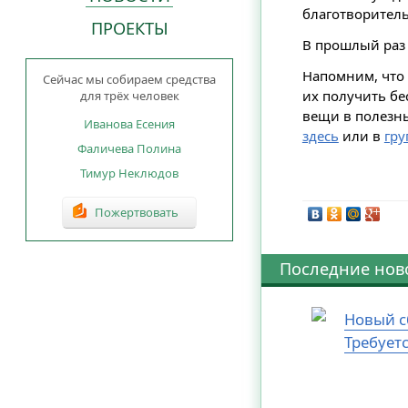
благотворите
ПРОЕКТЫ
В прошлый ра
Напомним, что
Сейчас мы собираем средства
их получить бе
для трёх человек
вещи в полезны
Иванова Есения
здесь
или в
гру
Фаличева Полина
Тимур Неклюдов
Пожертвовать
Последние нов
Новый с
Требует