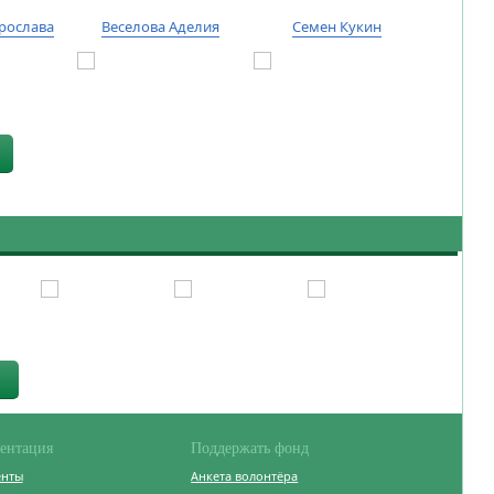
рослава
Веселова Аделия
Семен Кукин
Тиму
ентация
Поддержать фонд
енты
Анкета волонтёра