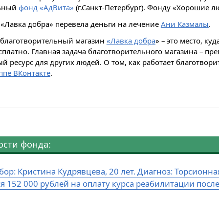
льный
фонд «АдВита»
(г.Санкт-Петербург). Фонду «Хорошие л
з
«Лавка добра
»
перевела деньги на лечение
Ани Казмалы
.
 благотворительный магазин
«Лавка добра
»
– это место, ку
сплатно. Главная задача благотворительного магазина – п
й ресурс для других людей. О том, как работает б
лаготвори
ппе ВКонтакте
.
ости фонда:
бор: Кристина Кудрявцева, 20 лет. Диагноз: Торсион
ся 152 000 рублей на оплату курса реабилитации посл