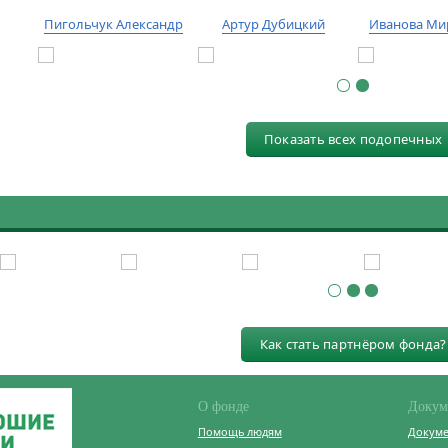
Пигольчук Александр
Артур Дубицкий
Иванова Ми
Показать всех подопечных
Как стать партнёром фонда?
О фонде
Докум
Помощь людям
Докум