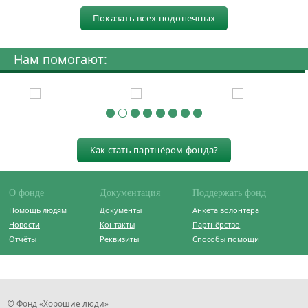
Показать всех подопечных
Нам помогают:
Как стать партнёром фонда?
О фонде
Документация
Поддержать фонд
Помощь людям
Документы
Анкета волонтёра
Новости
Контакты
Партнёрство
Отчёты
Реквизиты
Способы помощи
© Фонд «Хорошие люди»