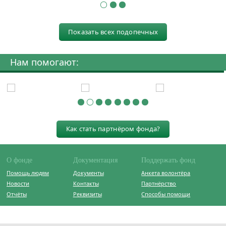
Показать всех подопечных
Нам помогают:
Как стать партнёром фонда?
О фонде
Документация
Поддержать фонд
Помощь людям
Документы
Анкета волонтёра
Новости
Контакты
Партнёрство
Отчёты
Реквизиты
Способы помощи