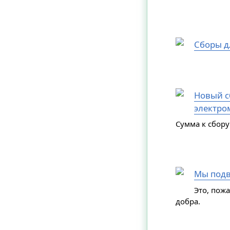
Сборы д
Новый сб
электро
Сумма к сбору
Мы подв
Это, пож
добра.