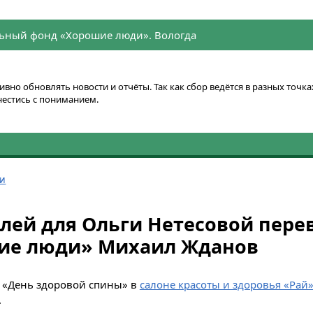
ьный фонд «Хорошие люди». Вологда
вно обновлять новости и отчёты. Так как сбор ведётся в разных точ
нестись с пониманием.
ти
блей для Ольги Нетесовой пере
ие люди» Михаил Жданов
 «День здоровой спины» в
салоне красоты и здоровья «Рай
.