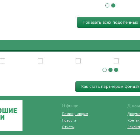
Показать всех подопечных
Как стать партнёром фонда?
О фонде
Докум
Помощь людям
Докум
Новости
Контак
Отчёты
Реквиз