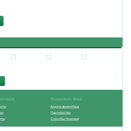
ентация
Поддержать фонд
енты
Анкета волонтёра
ты
Партнёрство
иты
Способы помощи