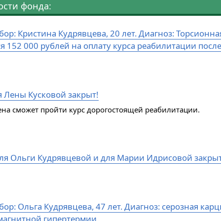
ости фонда:
бор: Кристина Кудрявцева, 20 лет. Диагноз: Торсион
ся 152 000 рублей на оплату курса реабилитации посл
я Лены Кусковой закрыт!
ена сможет пройти курс дорогостоящей реабилитации.
ля Ольги Кудрявцевой и для Марии Идрисовой закры
ор: Ольга Кудрявцева, 47 лет. Диагноз: серозная кар
магнитной гипертермии.