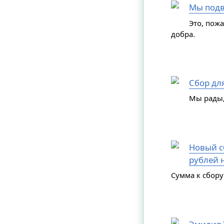
Мы подв
Это, пож
добра.
Сбор дл
Мы рады,
Новый сб
рублей н
Сумма к сбору