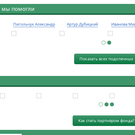
 мы помогли
Пигольчук Александр
Артур Дубицкий
Иванова Ми
Показать всех подопечных
Как стать партнёром фонда?