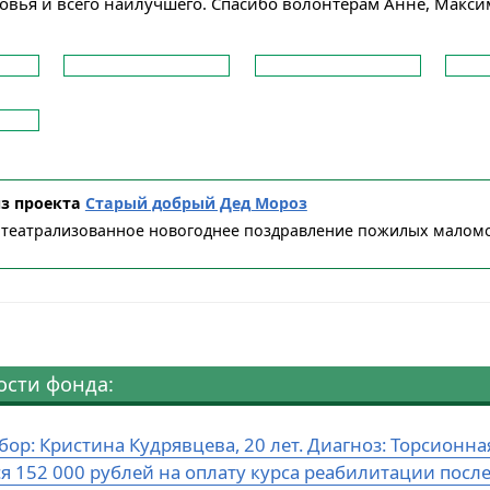
вья и всего наилучшего. Спасибо волонтерам Анне, Макси
из проекта
Старый добрый Дед Мороз
 театрализованное новогоднее поздравление пожилых малом
ости фонда:
бор: Кристина Кудрявцева, 20 лет. Диагноз: Торсион
ся 152 000 рублей на оплату курса реабилитации посл