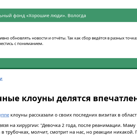
ьный фонд «Хорошие люди». Вологда
вно обновлять новости и отчёты. Так как сбор ведётся в разных точ
нестись с пониманием.
ти
ные клоуны делятся впечатле
уппе
клоуны рассказали о своих последних визитах в облас
зязя на хирургии: "Девочка 2 года, после реанимации. Маму
 в трубочках, молчит, смотрит на нас, но реакции никакой.
П