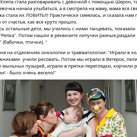
, Клепа стала разговаривать с девочкой с помощью Шерон, та
евочка начала улыбаться, а я смотрела на маму, мама вся св
чка стала их ЛОВИТЬ!!! Практически смеялась, и сказала на
 от счастья, как все круто прошло.
ь остальные дети, мы учились с ними танцевать, показали 
 "Репка". Потом нашли в реквизите липучки разные,раздали в
 (бабочки, птички). "
я на отделениях онкологии и травматологии: "Играли в х
никами- учили рисовать. Потом мы играли в Ветерок, пели 
 мыльных пузырей, играли в прятки-переглядки, корчили 
и! - было очень весело!"