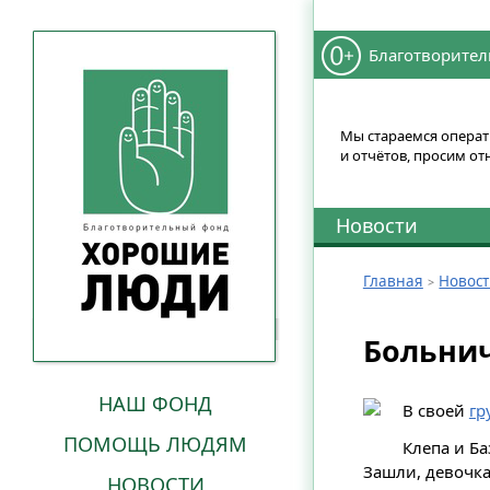
Благотворител
Мы стараемся операти
и отчётов, просим от
Новости
Главная
Новос
Больнич
НАШ ФОНД
В своей
гр
ПОМОЩЬ ЛЮДЯМ
Клепа и Ба
Зашли, девочка
НОВОСТИ