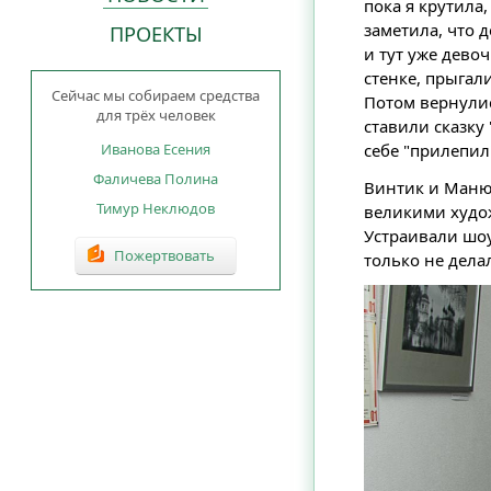
пока я крутила
заметила, что д
ПРОЕКТЫ
и тут уже дево
стенке, прыгали
Сейчас мы собираем средства
Потом вернулис
для трёх человек
ставили сказку
себе "прилепил"
Иванова Есения
Фаличева Полина
Винтик и Манюн
Тимур Неклюдов
великими худож
Устраивали шоу
Пожертвовать
только не делал