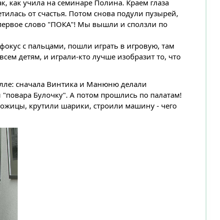
к, как учила на семинаре Полина. Краем глаза
етилась от счастья. Потом снова подули пузырей,
м первое слово "ПОКА"! Мы вышли и сползли по
фокус с пальцами, пошли играть в игровую, там
сем детям, и играли-кто лучше изобразит то, что
олле: сначала Винтика и Манюню делали
"повара Булочку". А потом прошлись по палатам!
рожицы, крутили шарики, строили машину - чего