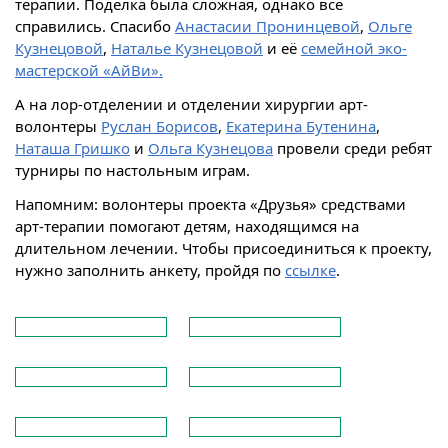
терапии. Поделка была сложная, однако все
справились. Спасибо
Анастасии Пронинцевой
,
Ольге
Кузнецовой
,
Наталье Кузнецовой
и её
семейной эко-
мастерской «АйВи».
А на лор-отделении и отделении хирургии арт-
волонтеры
Руслан Борисов
,
Екатерина Бутенина
,
Наташа Гришко
и
Ольга Кузнецова
провели среди ребят
турниры по настольным играм.
Напомним: волонтеры проекта «Друзья» средствами
арт-терапии помогают детям, находящимся на
длительном лечении. Чтобы присоединиться к проекту,
нужно заполнить анкету, пройдя по
ссылке
.