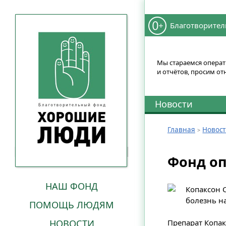
Благотворител
Мы стараемся операти
и отчётов, просим от
Новости
Главная
Новос
Фонд оп
НАШ ФОНД
Копаксон С
болезнь н
ПОМОЩЬ ЛЮДЯМ
НОВОСТИ
Препарат Копак