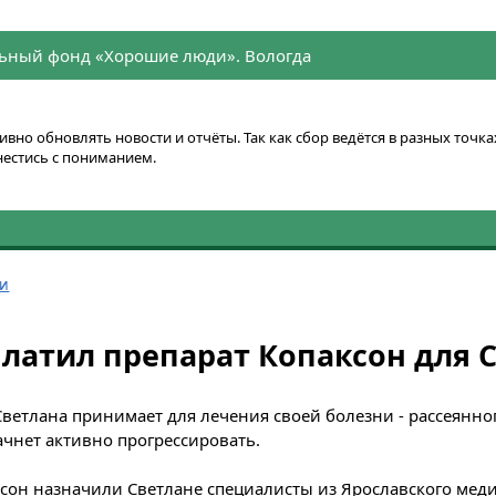
ьный фонд «Хорошие люди». Вологда
вно обновлять новости и отчёты. Так как сбор ведётся в разных точ
нестись с пониманием.
ти
латил препарат Копаксон для 
ветлана принимает для лечения своей болезни - рассеянног
ачнет активно прогрессировать.
сон назначили Светлане специалисты из Ярославского мед