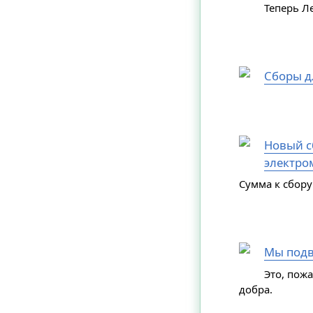
Теперь Л
Сборы д
Новый сб
электро
Сумма к сбору
Мы подв
Это, пож
добра.