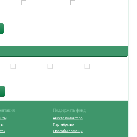
ентация
Поддержать фонд
енты
Анкета волонтёра
ты
Партнёрство
иты
Способы помощи