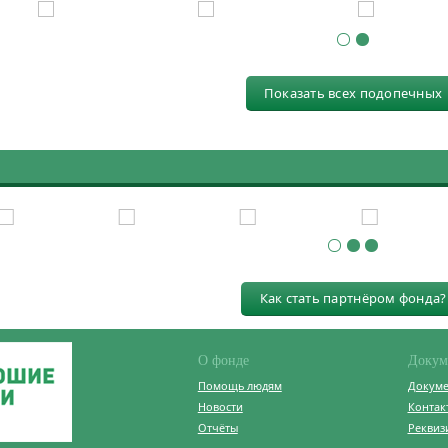
Показать всех подопечных
Как стать партнёром фонда?
О фонде
Докум
Помощь людям
Докум
Новости
Контак
Отчёты
Реквиз