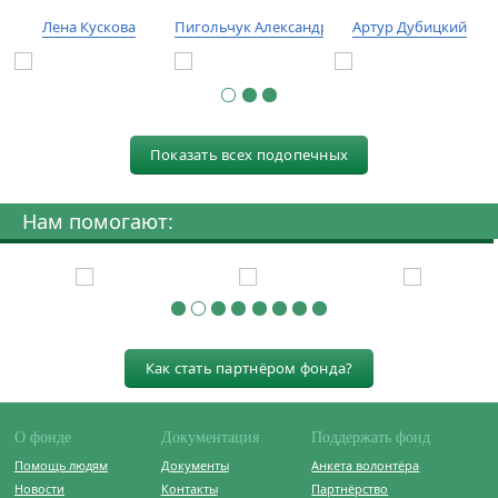
Лена Кускова
Пигольчук Александр
Артур Дубицкий
Показать всех подопечных
Нам помогают:
Как стать партнёром фонда?
О фонде
Документация
Поддержать фонд
Помощь людям
Документы
Анкета волонтёра
Новости
Контакты
Партнёрство