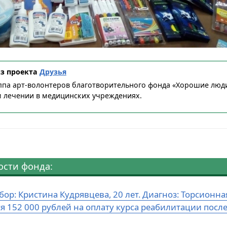
из проекта
Друзья
уппа арт-волонтеров благотворительного фонда «Хорошие люд
м лечении в медицинских учреждениях.
ости фонда:
бор: Кристина Кудрявцева, 20 лет. Диагноз: Торсион
ся 152 000 рублей на оплату курса реабилитации посл