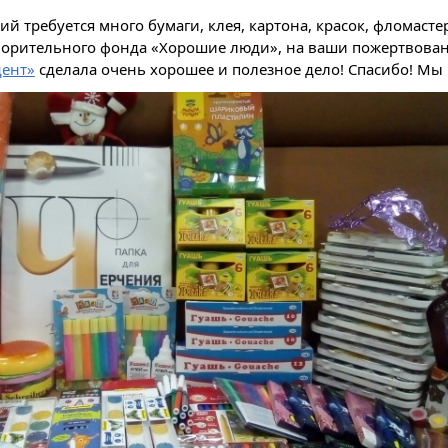
ий требуется много бумаги, клея, картона, красок, фломасте
ворительного фонда «Хорошие люди», на ваши пожертвован
дент»
сделала очень хорошее и полезное дело! Спасибо! Мы