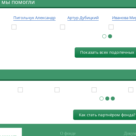
 мы помогли
Пигольчук Александр
Артур Дубицкий
Иванова Ми
Показать всех подопечных
Как стать партнёром фонда?
О фонде
Докум