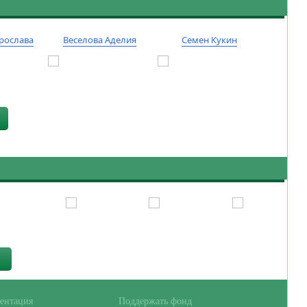
рослава
Веселова Аделия
Семен Кукин
Тиму
ентация
Поддержать фонд