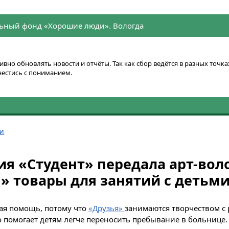
ьный фонд «Хорошие люди». Вологда
вно обновлять новости и отчёты. Так как сбор ведётся в разных точ
нестись с пониманием.
ти
я «Студент» передала арт-вол
» товары для занятий с детьм
ая помощь, потому что
«Друзья»
занимаются творчеством с 
о помогает детям легче переносить пребывание в больнице