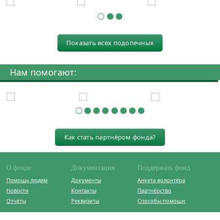
Показать всех подопечных
Нам помогают:
Как стать партнёром фонда?
О фонде
Документация
Поддержать фонд
Помощь людям
Документы
Анкета волонтёра
Новости
Контакты
Партнёрство
Отчёты
Реквизиты
Способы помощи