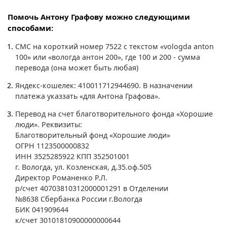
Помочь Антону Графову можно следующими
способами:
СМС на короткий номер 7522 с текстом «vologda anton
100» или «вологда антон 200», где 100 и 200 - сумма
перевода (она может быть любая)
Яндекс-кошелек: 410011712944690. В назначении
платежа указзать
«
для Антона Графова
»
.
Перевод на счет благотворительного фонда «Хорошие
люди». Реквизиты:
Благотворительный фонд «Хорошие люди»
ОГРН 1123500000832
ИНН 3525285922 КПП 352501001
г. Вологда, ул. Козленская, д.35.оф.505
Директор Романенко Р.Л.
р/счет 40703810312000001291 в Отделении
№8638
Сбербанка России г.Вологда
БИК 041909644
к/счет 30101810900000000644