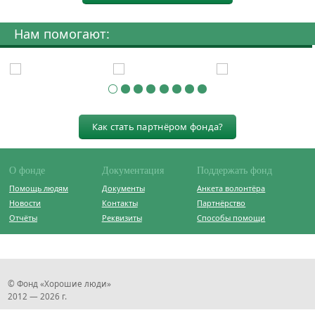
Нам помогают:
Как стать партнёром фонда?
О фонде
Документация
Поддержать фонд
Помощь людям
Документы
Анкета волонтёра
Новости
Контакты
Партнёрство
Отчёты
Реквизиты
Способы помощи
© Фонд «Хорошие люди»
2012 — 2026 г.