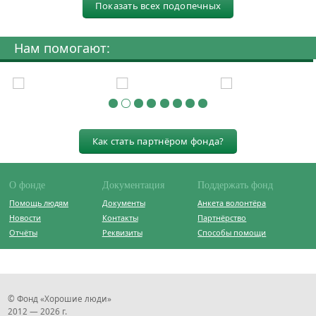
Показать всех подопечных
Нам помогают:
Как стать партнёром фонда?
О фонде
Документация
Поддержать фонд
Помощь людям
Документы
Анкета волонтёра
Новости
Контакты
Партнёрство
Отчёты
Реквизиты
Способы помощи
© Фонд «Хорошие люди»
2012 — 2026 г.