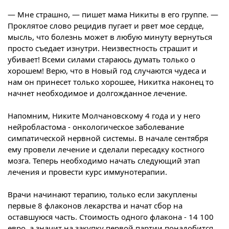
— Мне страшно, — пишет мама Никиты в его группе. —
Проклятое слово рецидив пугает и рвет мое сердце,
мысль, что болезнь может в любую минуту вернуться
просто съедает изнутри. Неизвестность страшит и
убивает! Всеми силами стараюсь думать только о
хорошем! Верю, что в Новый год случаются чудеса и
нам он принесет только хорошее, Никитка наконец то
начнет необходимое и долгожданное лечение.
Напомним, Никите Молчановскому 4 года и у него
нейробластома - онкологическое заболевание
симпатической нервной системы. В начале сентября
ему провели лечение и сделали пересадку костного
мозга. Теперь необходимо начать следующий этап
лечения и провести курс иммунотерапии.
Врачи начинают терапию, только если закуплены
первые 8 флаконов лекарства и начат сбор на
оставшуюся часть. Стоимость одного флакона - 14 100
евро, а значит на закупку первой партии понадобится