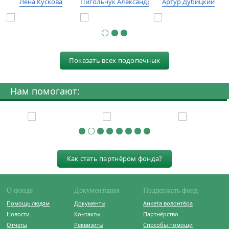
Лена Кускова
Пигольчук Александр
Артур Дубицкий
Показать всех подопечных
Нам помогают:
Как стать партнёром фонда?
О фонде
Документация
Поддержать фонд
Помощь людям
Документы
Анкета волонтёра
Новости
Контакты
Партнёрство
Отчёты
Реквизиты
Способы помощи