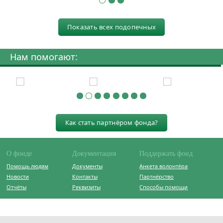
Показать всех подопечных
Нам помогают:
Как стать партнёром фонда?
О фонде
Документация
Поддержать фонд
Помощь людям
Документы
Анкета волонтёра
Новости
Контакты
Партнёрство
Отчёты
Реквизиты
Способы помощи