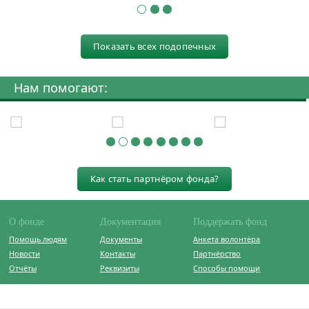
Показать всех подопечных
Нам помогают:
Как стать партнёром фонда?
О фонде
Документация
Поддержать фонд
Помощь людям
Документы
Анкета волонтёра
Новости
Контакты
Партнёрство
Отчёты
Реквизиты
Способы помощи