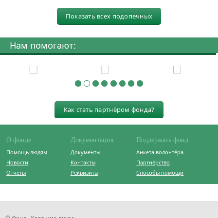
Показать всех подопечных
Нам помогают:
Как стать партнёром фонда?
О фонде
Документация
Поддержать фонд
Помощь людям
Документы
Анкета волонтёра
Новости
Контакты
Партнёрство
Отчёты
Реквизиты
Способы помощи
© Фонд «Хорошие люди»