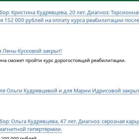
бор: Кристина Кудрявцева, 20 лет. Диагноз: Торсион
ся 152 000 рублей на оплату курса реабилитации посл
я Лены Кусковой закрыт!
ена сможет пройти курс дорогостоящей реабилитации.
ля Ольги Кудрявцевой и для Марии Идрисовой закры
ор: Ольга Кудрявцева, 47 лет. Диагноз: серозная кар
магнитной гипертермии.
 200 000 рублей