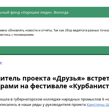
ьный фонд «Хорошие люди». Вологда
вно обновлять новости и отчёты. Так как сбор ведётся в разных точ
нестись с пониманием.
ти
итель проекта «Друзья» встре
рами на фестивале «Курбанис
рошла в губернаторском колледже народных промыслов 6 но
аписались в наши ряды у руководителя проекта
Кристины 