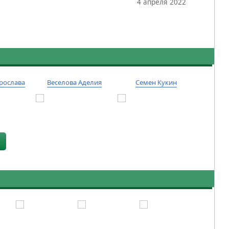
4 апреля 2022
рослава
Веселова Аделия
Семен Кукин
Тиму