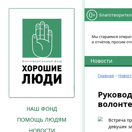
Благотворител
Мы стараемся операти
и отчётов, просим от
Новости
Главная
Новос
Руковод
волонте
НАШ ФОНД
ПОМОЩЬ ЛЮДЯМ
Встреча п
девушек з
НОВОСТИ