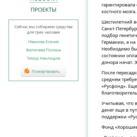
гарантировала 
ПРОЕКТЫ
костного мозга
Шестилетний во
Сейчас мы собираем средства
Санкт-Петербур
для трёх человек
подбор генетич
Германии, а на
Иванова Есения
Необходимо был
Фаличева Полина
состоянии опла
Тимур Неклюдов
донора начат. Э
Пожертвовать
После пересадк
среднем требуе
«Русфонд». Еще
благотворител
Учитывая, что 
денег еще в пу
поддержки «Рус
Фонд «Хорошие