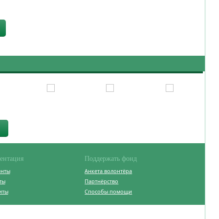
ентация
Поддержать фонд
енты
Анкета волонтёра
ты
Партнёрство
иты
Способы помощи