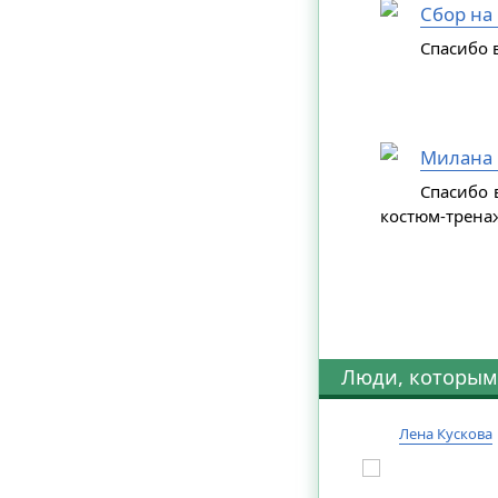
Сбор на
Спасибо в
Милана 
Спасибо 
костюм-трена
Люди, которым
Лена Кускова