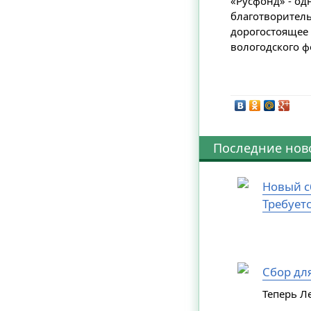
«Русфонд» - од
благотворитель
дорогостоящее 
вологодского 
Последние нов
Новый с
Требует
Сбор дл
Теперь Л