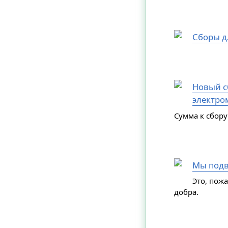
Сборы д
Новый сб
электро
Сумма к сбору
Мы подв
Это, пож
добра.