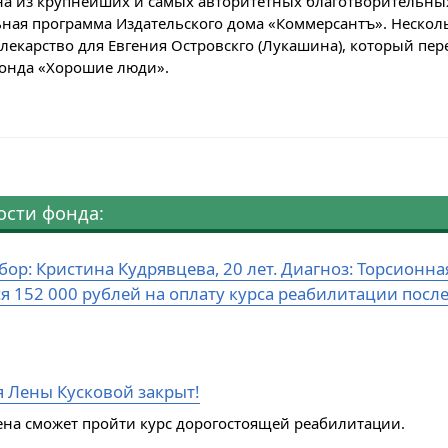
на из крупнейших и самых авторитетных благотворительных 
ная программа Издательского дома «Коммерсантъ». Несколь
лекарство для Евгения Островскго (Лукашина), который пер
фонда «Хорошие люди».
ости фонда:
бор: Кристина Кудрявцева, 20 лет. Диагноз: Торсион
ся 152 000 рублей на оплату курса реабилитации посл
я Лены Кусковой закрыт!
ена сможет пройти курс дорогостоящей реабилитации.