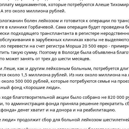
оплату медикаментов, которые потребуются Алеше Тихомир
. А это около миллиона рублей.
логжанин болен лейкозом и готовится к операции по трансп
ге в клинике Горбачевой. Сама операция будет проведена б
ески подходящего трансплантанта в регистере неродственн
 обслуживания в зарубежных клиниках квоты не выделяются
о перевести на счет регистра Морша 20 500 евро - пример
тить такую сумму. Поэтому в Вологде была объявлена благ
то может занять от трех до шести месяцев.
и Леше, как и другим лейкозным больным, потребуется дли
тся около 1,5 миллиона рублей. Из них около миллиона на л
 около 500 000 рублей, которые потребуются семье на проез
ьный фонд «Хорошие люди».
в ходе благотворительной акции было собрано не 820 000 ру
ти, то администрация фонда приняла решение прекратить с
фонда» денег хватит и на донора и на реабилитацию.
 люди» продолжит сбор для больной лейкозом шестилетне