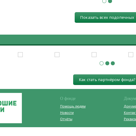
Показать всех подопечных
Как стать партнёром фонда?
О фонде
Докум
Помощь людям
Докум
Новости
Контак
Отчёты
Реквиз