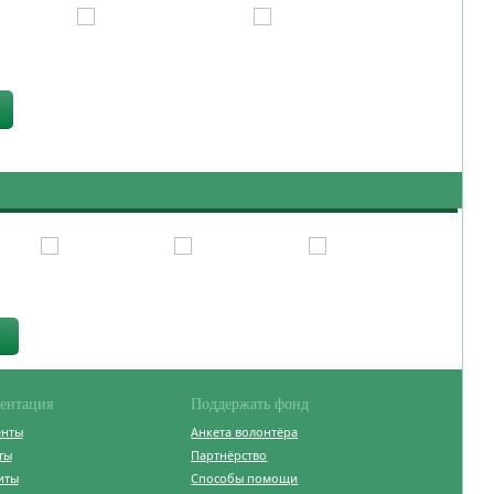
ентация
Поддержать фонд
енты
Анкета волонтёра
ты
Партнёрство
иты
Способы помощи