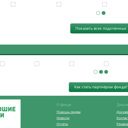
Показать всех подопечных
Как стать партнёром фонда?
О фонде
Докум
Помощь людям
Докум
Новости
Контак
Отчёты
Реквиз