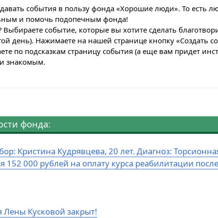
здавать события в пользу фонда «Хорошие люди». То есть л
ьным и помочь подопечным фонда!
ь? Выбираете событие, которые вы хотите сделать благотво
ой день). Нажимаете на нашей странице кнопку «Создать с
аете по подсказкам страницу события (а еще вам придет инст
 и знакомым.
ости фонда:
бор: Кристина Кудрявцева, 20 лет. Диагноз: Торсион
ся 152 000 рублей на оплату курса реабилитации посл
я Лены Кусковой закрыт!