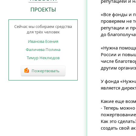
репутацией и 
ПРОЕКТЫ
«Все фонды и п
проверяем не т
Сейчас мы собираем средства
репутации и пр
для трёх человек
до благополуча
Иванова Есения
«Нужна помощь
Фаличева Полина
России и повыш
Тимур Неклюдов
числе благотво
другим органи
Пожертвовать
У фонда «Нужн
является дирек
Какие еще воз
- Теперь можно
пожертвование 
Как это сделат
создать свой а