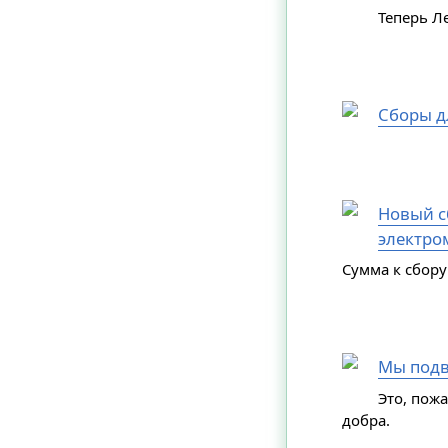
Теперь Л
Сборы д
Новый сб
электро
Сумма к сбору
Мы подв
Это, пож
добра.