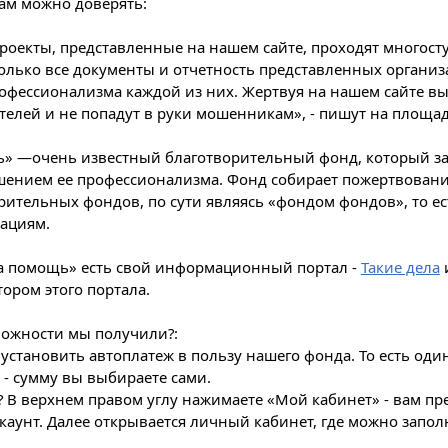
нам можно доверять:
роекты, представленные на нашем сайте, проходят многост
олько все документы и отчетность представленных организа
офессионализма каждой из них. Жертвуя на нашем сайте вы
телей и не попадут в руки мошенникам», - пишут на площа
» —очень известный благотворительный фонд, который за
ением ее профессионализма. Фонд собирает пожертвования
рительных фондов, по сути являясь «фондом фондов», то ес
зациям.
а помощь» есть свой информационный портал -
Такие дела
тором этого портала.
можности мы получили?:
 установить автоплатеж в пользу нашего фонда. То есть од
- сумму вы выбираете сами.
ь? В верхнем правом углу нажимаете «Мой кабинет» - вам п
ккаунт. Далее открывается личный кабинет, где можно зап