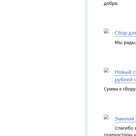
добра.
Сбор дл
Мы рады,
Новый сб
рублей н
Сумма к сбору
Эмилия 
Спасибо 
голеностопы и