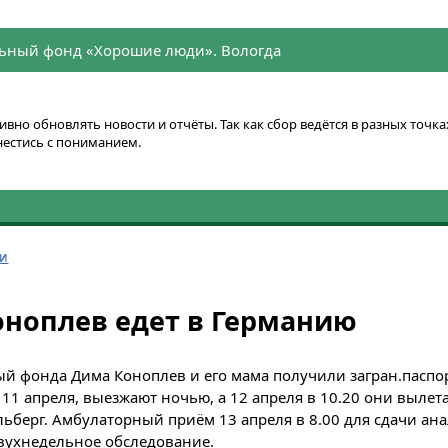
ьный фонд «Хорошие люди». Вологда
вно обновлять новости и отчёты. Так как сбор ведётся в разных точ
нестись с пониманием.
ти
ноплев едет в Германию
 фонда Дима Коноплев и его мама получили загран.паспорт
 11 апреля, выезжают ночью, а 12 апреля в 10.20 они выле
ьберг. Амбулаторный приём 13 апреля в 8.00 для сдачи анал
вухнедельное обследование.