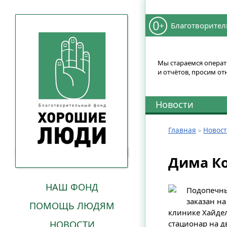
Благотворител
Мы стараемся операти
и отчётов, просим от
Новости
Главная
Новос
Дима Ко
НАШ ФОНД
Подопечный
заказан на
ПОМОЩЬ ЛЮДЯМ
клинике Хайдел
НОВОСТИ
стационар на д