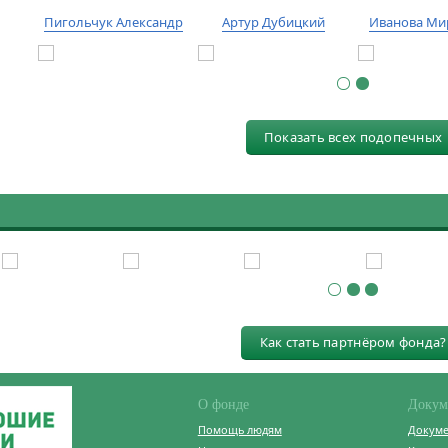
Пигольчук Александр
Артур Дубицкий
Иванова Ми
Показать всех подопечных
Как стать партнёром фонда?
О фонде
Докум
Помощь людям
Докум