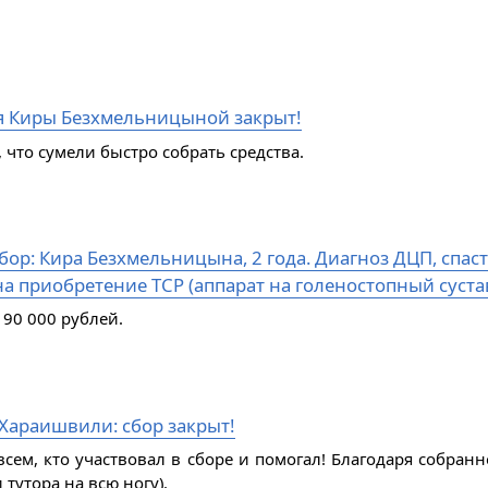
я Киры Безхмельницыной закрыт!
 что сумели быстро собрать средства.
ор: Кира Безхмельницына, 2 года. Диагноз ДЦП, спаст
а приобретение ТСР (аппарат на голеностопный сустав
 90 000 рублей.
Хараишвили: сбор закрыт!
всем, кто участвовал в сборе и помогал! Благодаря собран
 тутора на всю ногу).