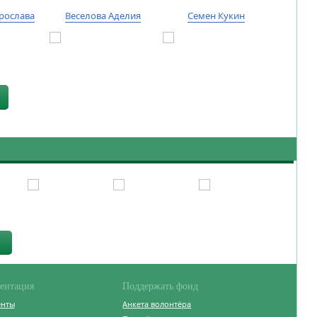
рослава
Веселова Аделия
Семен Кукин
Тиму
ентация
Поддержать фонд
енты
Анкета волонтёра