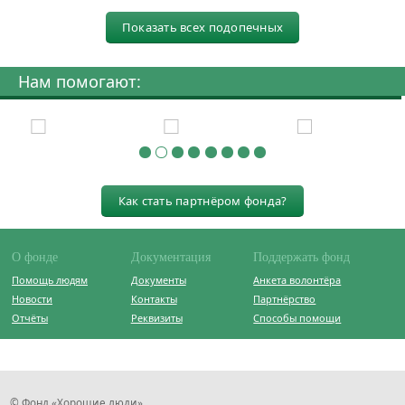
Показать всех подопечных
Нам помогают:
Как стать партнёром фонда?
О фонде
Документация
Поддержать фонд
Помощь людям
Документы
Анкета волонтёра
Новости
Контакты
Партнёрство
Отчёты
Реквизиты
Способы помощи
© Фонд «Хорошие люди»