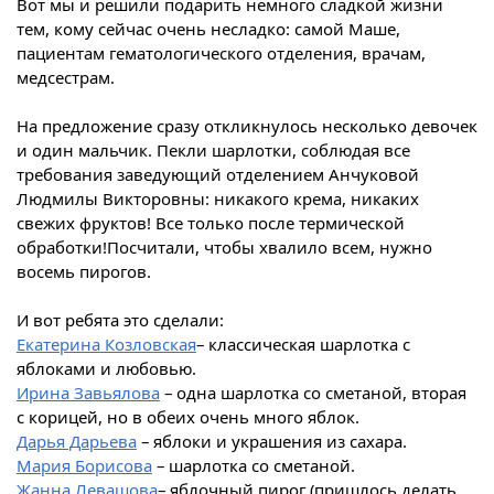
Вот мы и решили подарить немного сладкой жизни
тем, кому сейчас очень несладко: самой Маше,
пациентам гематологического отделения, врачам,
медсестрам.
На предложение сразу откликнулось несколько девочек
и один мальчик. Пекли шарлотки, соблюдая все
требования заведующий отделением Анчуковой
Людмилы Викторовны: никакого крема, никаких
свежих фруктов! Все только после термической
обработки!Посчитали, чтобы хвалило всем, нужно
восемь пирогов.
И вот ребята это сделали:
Екатерина Козловская
– классическая шарлотка с
яблоками и любовью.
Ирина Завьялова
– одна шарлотка со сметаной, вторая
с корицей, но в обеих очень много яблок.
Дарья Дарьева
– яблоки и украшения из сахара.
Мария Борисова
– шарлотка со сметаной.
Жанна Левашова
– яблочный пирог (пришлось делать