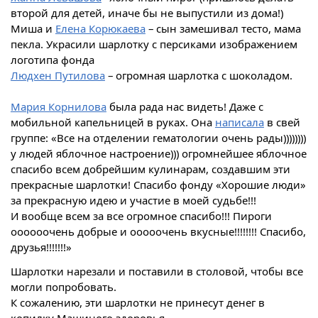
второй для детей, иначе бы не выпустили из дома!)
Миша и
Елена Корюкаева
– сын замешивал тесто, мама
пекла. Украсили шарлотку с персиками изображением
логотипа фонда
Людхен Путилова
– огромная шарлотка с шоколадом.
Мария Корнилова
была рада нас видеть! Даже с
мобильной капельницей в руках. Она
написала
в свей
группе:
«
Все на отделении гематологии очень рады))))))))
у людей яблочное настроение))) огромнейшее яблочное
спасибо всем добрейшим кулинарам, создавшим эти
прекрасные шарлотки! Спасибо фонду
«
Хорошие люди
»
за прекрасную идею и участие в моей судьбе!!!
И вообще всем за все огромное спасибо!!! Пироги
оооооочень добрые и ооооочень вкусные!!!!!!!! Спасибо,
друзья!!!!!!!
»
Шарлотки нарезали и поставили в столовой, чтобы все
могли попробовать.
К сожалению, эти шарлотки не принесут денег в