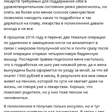
лекарств требуемых для поддержания себя в
удовлетворительном состоянии резко увеличилось, но
опять же более или менее сносное самочувствие
позволяло находить какие то подработки и так
держаться на плаву, лекарства в поликлинике давали
иногда и не все.
В прошлом 2016 году я перенес две тяжелые операции
по удалению и замещению кости на алоимплант в
связи с некрозом полулунной кости и почти сразу после
этой операции оторвал четырехглавую бедренную
мышцу. Последняя травма подкосила меня настолько,
что о подработках не шло уже никакой речи, да и жена
вынуждена была оформится по уходу за мной, за что ей
платят 1500 рублей в месяц. В результате вся моя семья
живет на пенсию, которой по сути не хватает даже на
жизнь, не говоря уже о лекарствах. Хорошо, что
помогают родители, но у них тоже пенсии не
чиновничьи.
В поликлинике я получаю только инсулин, но и тут
умудряются издеваться над пациентами. В связи с тем,