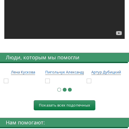
Люди, которым мы помогли
Лена Кускова
Пигольчук Александр
Артур Дубицкий
Показать всех подопечных
Нам помогают: