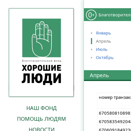
Благотворител
Январь
Апрель
Июль
Октябрь
Апрель
номер транза
НАШ ФОНД
670580810898
ПОМОЩЬ ЛЮДЯМ
670583549204
НОВОСТИ
670609184923