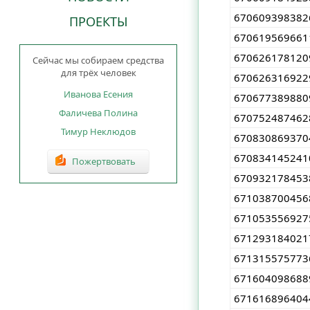
670609398382
ПРОЕКТЫ
670619569661
670626178120
Сейчас мы собираем средства
для трёх человек
670626316922
Иванова Есения
670677389880
Фаличева Полина
670752487462
Тимур Неклюдов
670830869370
670834145241
Пожертвовать
670932178453
671038700456
671053556927
671293184021
671315575773
671604098688
671616896404