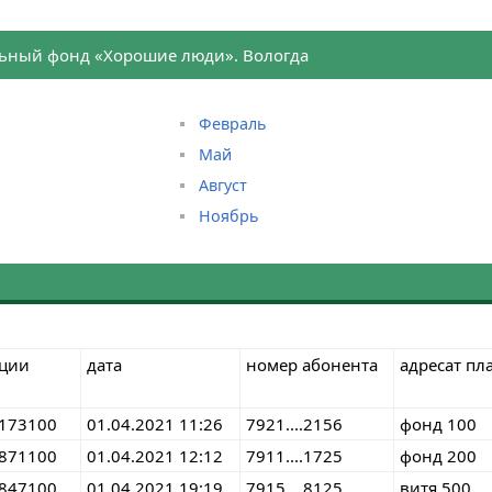
ьный фонд «Хорошие люди». Вологда
Февраль
Май
Август
Ноябрь
кции
дата
номер абонента
адресат пл
173100
01.04.2021 11:26
7921....2156
фонд 100
871100
01.04.2021 12:12
7911....1725
фонд 200
847100
01.04.2021 19:19
7915....8125
витя 500