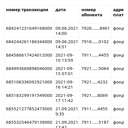
номер транзакции
дата
номер
адрес
абонента
плате
684241231649168000
09.06.2021
7926.......8461
фонд
14:00
684244261186344000
09.06.2021
7916......0102
фонд
14:51
684586617424012000
2021-09-
7911......4455
фонд
10 13:59
684993660898046000
2021-09-
7921......5064
фонд
15 07:01
685106336092921000
2021-09-
7921.....4232
фонд
16 14:21
685183299191549000
2021-09-
7921.....8069
фонд
17 11:42
685521277852473000
21.09.2021
7911.....4455
фонд
9:35
685532546479139000
21.09.2021
7911......5187
фонд
12:42