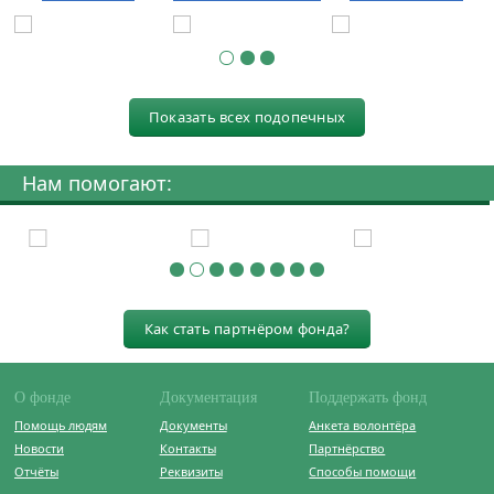
Показать всех подопечных
Нам помогают:
Как стать партнёром фонда?
О фонде
Документация
Поддержать фонд
Помощь людям
Документы
Анкета волонтёра
Новости
Контакты
Партнёрство
Отчёты
Реквизиты
Способы помощи